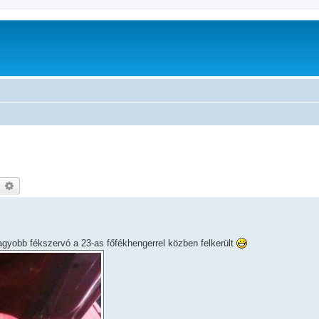
earch
Advanced search
gyobb fékszervó a 23-as főfékhengerrel közben felkerült