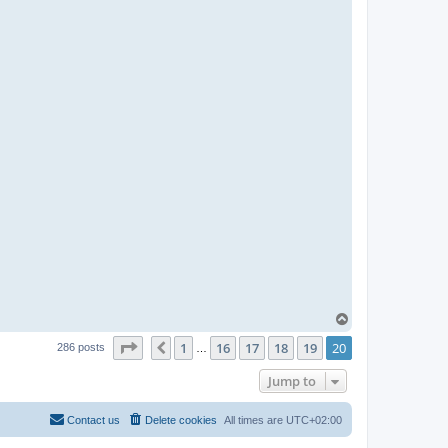
T
o
Page
20
of
20
1
16
17
18
19
20
p
Previous
286 posts
…
Jump to
Contact us
Delete cookies
All times are
UTC+02:00