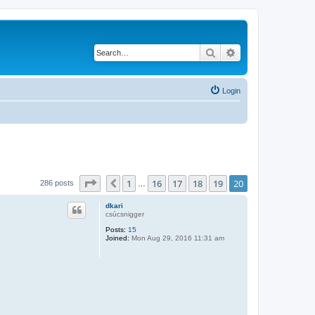
Search
Advanced search
Login
Page
20
of
20
1
16
17
18
19
20
Previous
286 posts
…
dkari
csúcsnigger
Posts:
15
Joined:
Mon Aug 29, 2016 11:31 am