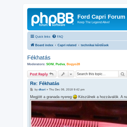
Ford Capri Forum
Keep The Legend Alive!
Quick links
FAQ
Board index
Capri related
technikai kérdések
Fékhatás
Moderators:
SONI
,
Pudva
,
Bogyo28
S
Post Reply
Re: Fékhatás
P
by
dkari
»
Thu Dec 06, 2018 9:42 pm
o
s
Megjött a granada nyereg
Készülnek a hozzávalók. A na
t