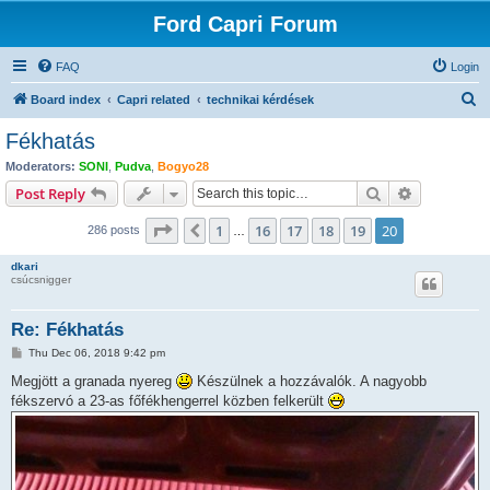
Ford Capri Forum
FAQ
Login
S
Board index
Capri related
technikai kérdések
e
Fékhatás
a
Moderators:
SONI
,
Pudva
,
Bogyo28
r
Search
Advanced s
Post Reply
c
Page
20
of
20
1
16
17
18
19
20
Previous
286 posts
h
…
dkari
csúcsnigger
Re: Fékhatás
P
Thu Dec 06, 2018 9:42 pm
o
s
Megjött a granada nyereg
Készülnek a hozzávalók. A nagyobb
t
fékszervó a 23-as főfékhengerrel közben felkerült