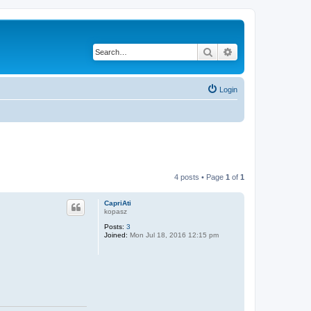
Search
Advanced search
Login
4 posts • Page
1
of
1
CapriAti
kopasz
Posts:
3
Joined:
Mon Jul 18, 2016 12:15 pm