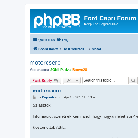
Ford Capri Forum
Keep The Legend Alive!
Quick links
FAQ
Board index
Do It Yourself...
Motor
motorcsere
Moderators:
SONI
,
Pudva
,
Bogyo28
S
Post Reply
motorcsere
P
by
CapriAti
»
Sun Apr 23, 2017 10:53 am
o
s
Sziasztok!
t
Információt szeretnék kérni arról, hogy hogyan lehet sor 4-
Köszönettel: Attila.