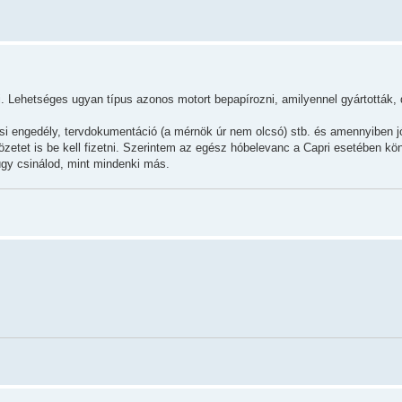
. Lehetséges ugyan típus azonos motort bepapírozni, amilyennel gyártották,
tási engedély, tervdokumentáció (a mérnök úr nem olcsó) stb. és amennyiben j
nbözetet is be kell fizetni. Szerintem az egész hóbelevanc a Capri esetében kö
úgy csinálod, mint mindenki más.