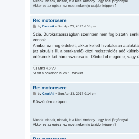
Nicsak, nicsak, nicsak, itt a Kicsi Anthony - egy bazi járgánnyal.
Akkor ez az egész, ez most nekem jó tulajdonképpen!?
Re: motorcsere
P
by
Dartonit
»
Sun Apr 23, 2017 4:58 pm
o
s
Szia. Bürokrataországban szerintem nem fog biztatni senki
t
vannak.
Amikor ez még érdekelt, akkor kellett hivatalosan átalakí
(az aktuális ill. a berakandó) közti regisztrációs adó külö
értékének két háromszorosa is. Döntsd el megéri-e, vagy 
'81 MK3 4.6 V8
"A V8 a pokolban is V8." - Winkler
Re: motorcsere
P
by
CapriAti
»
Sun Apr 23, 2017 9:14 pm
o
s
Köszönöm szépen.
t
Nicsak, nicsak, nicsak, itt a Kicsi Anthony - egy bazi járgánnyal.
Akkor ez az egész, ez most nekem jó tulajdonképpen!?