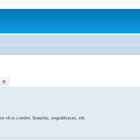
earch
Advanced search
est v6-ra cserélni. Beépítés, engedélyezés, stb.