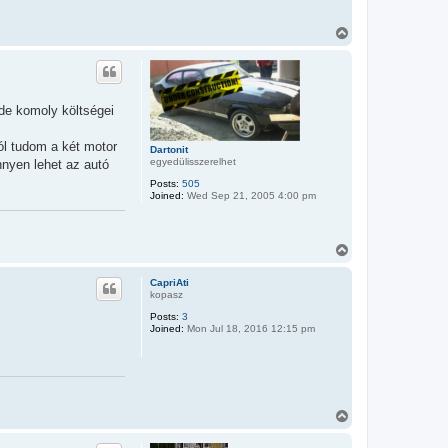
T
o
p
 de komoly költségei
ól tudom a két motor
Dartonit
egyedülisszerelhet
nnyen lehet az autó
Posts:
505
Joined:
Wed Sep 21, 2005 4:00 pm
T
o
p
CapriAti
kopasz
Posts:
3
Joined:
Mon Jul 18, 2016 12:15 pm
T
o
p