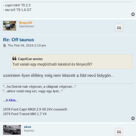
- capri mkII '76 2.3
- tau tcII '79 1.6 GT
Bogyo28
Überführer
Re: Off taunus
P
Thu Feb 04, 2016 2:13 pm
o
s
t
CapriCar wrote:
Tud valaki egy megbízható lakatost és fényezőt?
szerintem ilyen élőlény még nem létezett a föld nevű bolygón...
"...ha Detroit-nak végevan, a világnak végevan..."
"...akkor vedd meg ezt, vagy egy ilyet..."
...A Xikla...
1978 Ford Capri MKIII 2.9 V6 24V cosworth
1974 Ford Transit MKI 1.7 V4
akos
kopasz