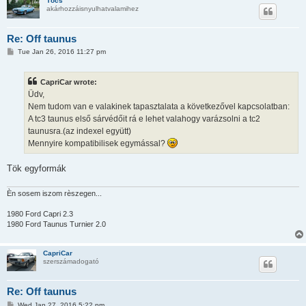
Töcs
akárhozzáisnyulhatvalamihez
Re: Off taunus
P
Tue Jan 26, 2016 11:27 pm
o
s
t
CapriCar wrote:
Üdv,
Nem tudom van e valakinek tapasztalata a következővel kapcsolatban:
A tc3 taunus első sárvédőit rá e lehet valahogy varázsolni a tc2
taunusra.(az indexel együtt)
Mennyire kompatibilisek egymással?
Tök egyformák
Èn sosem iszom rèszegen...
1980 Ford Capri 2.3
1980 Ford Taunus Turnier 2.0
CapriCar
szerszámadogató
Re: Off taunus
P
Wed Jan 27, 2016 5:22 pm