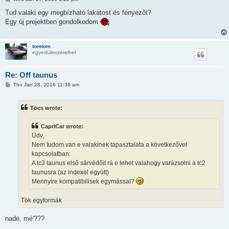
o
s
Tud valaki egy megbízható lakatost és fényezőt?
t
Egy új projektben gondolkodom
tomtom
egyedülisszerelhet
Re: Off taunus
P
Thu Jan 28, 2016 11:36 am
o
s
t
Töcs wrote:
CapriCar wrote:
Üdv,
Nem tudom van e valakinek tapasztalata a következővel
kapcsolatban:
A tc3 taunus első sárvédőit rá e lehet valahogy varázsolni a tc2
taunusra.(az indexel együtt)
Mennyire kompatibilisek egymással?
Tök egyformák
nade, mé'???