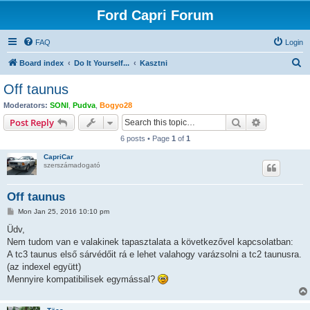
Ford Capri Forum
FAQ
Login
S
Board index
Do It Yourself...
Kasztni
e
Off taunus
a
Moderators:
SONI
,
Pudva
,
Bogyo28
r
Search
Advanced s
Post Reply
c
6 posts • Page
1
of
1
h
CapriCar
szerszámadogató
Off taunus
P
Mon Jan 25, 2016 10:10 pm
o
s
Üdv,
t
Nem tudom van e valakinek tapasztalata a következővel kapcsolatban:
A tc3 taunus első sárvédőit rá e lehet valahogy varázsolni a tc2 taunusra.
(az indexel együtt)
Mennyire kompatibilisek egymással?