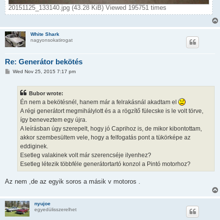
20151125_133140.jpg (43.28 KiB) Viewed 195751 times
White Shark
nagyonsokatirogat
Re: Generátor bekötés
P
Wed Nov 25, 2015 7:17 pm
o
s
t
Bubor wrote:
Én nem a bekötésnél, hanem már a felrakásnál akadtam el
A régi generátort megmihálylott és a a rögzítő fülecske is le volt törve,
így beneveztem egy újra.
A leírásban úgy szerepelt, hogy jó Caprihoz is, de mikor kibontottam,
akkor szembesültem vele, hogy a felfogatás pont a tükörképe az
eddiginek.
Esetleg valakinek volt már szerencséje ilyenhez?
Esetleg létezik többféle generátortartó konzol a Pintó motorhoz?
Az nem ,de az egyik soros a másik v motoros .
nyujoe
egyedülisszerelhet