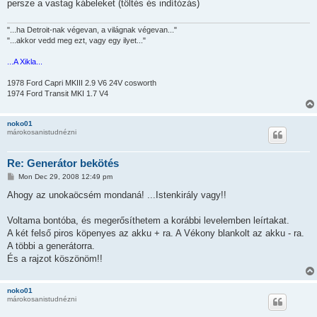
persze a vastag kábeleket (töltés és indítózás)
"...ha Detroit-nak végevan, a világnak végevan..."
"...akkor vedd meg ezt, vagy egy ilyet..."
...A Xikla...
1978 Ford Capri MKIII 2.9 V6 24V cosworth
1974 Ford Transit MKI 1.7 V4
noko01
márokosanistudnézni
Re: Generátor bekötés
P
Mon Dec 29, 2008 12:49 pm
o
s
Ahogy az unokaöcsém mondaná! ...Istenkirály vagy!!
t
Voltama bontóba, és megerősíthetem a korábbi levelemben leírtakat.
A két felső piros köpenyes az akku + ra. A Vékony blankolt az akku - ra.
A többi a generátorra.
És a rajzot köszönöm!!
noko01
márokosanistudnézni