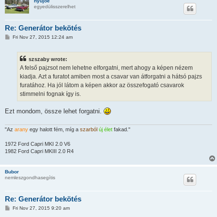
nyujoe
egyedülisszerelhet
Re: Generátor bekötés
P
Fri Nov 27, 2015 12:24 am
o
s
t
szszaby wrote:
A felső pajzsot nem lehetne elforgatni, mert ahogy a képen nézem
kiadja. Azt a furatot amiben most a csavar van átforgatni a hátsó pajzs
furatához. Ha jól látom a képen akkor az összefogató csavarok
stimmelni fognak így is.
Ezt mondom, össze lehet forgatni.
"Az
arany
egy halott fém, míg a
szarból
új élet
fakad."
1972 Ford Capri MKI 2.0 V6
1982 Ford Capri MKIII 2.0 R4
Bubor
nemleszgondhasegítis
Re: Generátor bekötés
P
Fri Nov 27, 2015 9:20 am
o