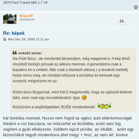
1974 Ford Transit MKI 1.7 V4
Bogyo28
Überführer
Re: képek
P
Mon Dec 29, 2008 12:11 pm
o
s
t
noko01 wrote:
Na Fiúk! Bocs , de mindenkit átcsesztem, még magamat is. A kép felső
részéből belógó pirosak az akkura mennek. A generátorra csak a
kupakos és a cimkés. Már csak a blankolt vékony ( a levakolt mellett)
helye nincs meg, de mindjárt elhúzok a bontóba és keresek egy
scorpiót, mégnézem mi az.
Külön bocs Bogyonak, mert hát ő megmondta, hogy az egészet kellene
látni, nem csak egy mozaikdarabot. Igaz.
Köszönöm a segítségeteket, BUÉK mindenkinek!
kár bontóba menned, hiszen nem fogod az egész autó elekrtomosságát
felrakni a vizi baszásra, se műszerfal se biztitábla, ezért nem fog
segíteni a gyári elhelyezés. küldtem rajzot privibe, az inkább... azért egy
biztosítékot tegyél mindenhova ahol megy + fesz, az nem árt, kivéve