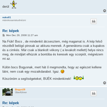
derül
noko01
márokosanistudnézni
Re: képek
P
Mon Dec 29, 2008 11:27 am
o
s
Na Fiúk! Bocs , de mindenkit átcsesztem, még magamat is. A kép felső
t
részéből belógó pirosak az akkura mennek. A generátorra csak a kupakos
és a cimkés. Már csak a blankolt vékony ( a levakolt mellett) helye nincs
meg, de mindjárt elhúzok a bontóba és keresek egy scorpiót, mégnézem
mi az.
Külön bocs Bogyonak, mert hát ő megmondta, hogy az egészet kellene
látni, nem csak egy mozaikdarabot. Igaz.
Köszönöm a segítségeteket, BUÉK mindenkinek!
Bogyo28
Überführer
Re: képek