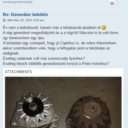
nemleszgondhasegítis
Re: Generátor bekötés
P
Wed Nov 25, 2015 3:26 pm
o
s
Én nem a bekötésnél, hanem már a felrakásnál akadtam el
t
A régi generátort megmihálylott és a a rögzítő fülecske is le volt törve,
így beneveztem egy újra.
A leírásban úgy szerepelt, hogy jó Caprihoz is, de mikor kibontottam,
akkor szembesültem vele, hogy a felfogatás pont a tükörképe az
eddiginek.
Esetleg valakinek volt már szerencséje ilyenhez?
Esetleg létezik többféle generátortartó konzol a Pintó motorhoz?
ATTACHMENTS