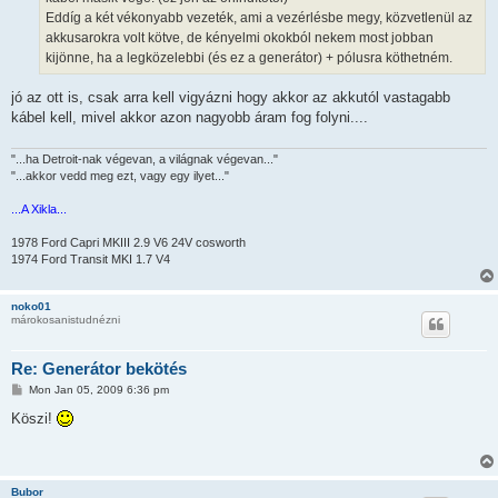
Eddíg a két vékonyabb vezeték, ami a vezérlésbe megy, közvetlenül az
akkusarokra volt kötve, de kényelmi okokból nekem most jobban
kijönne, ha a legközelebbi (és ez a generátor) + pólusra köthetném.
jó az ott is, csak arra kell vigyázni hogy akkor az akkutól vastagabb
kábel kell, mivel akkor azon nagyobb áram fog folyni....
"...ha Detroit-nak végevan, a világnak végevan..."
"...akkor vedd meg ezt, vagy egy ilyet..."
...A Xikla...
1978 Ford Capri MKIII 2.9 V6 24V cosworth
1974 Ford Transit MKI 1.7 V4
noko01
márokosanistudnézni
Re: Generátor bekötés
P
Mon Jan 05, 2009 6:36 pm
o
s
Köszi!
t
Bubor