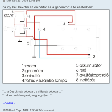
P
Mon Dec 29, 2008 12:08 pm
o
s
na igy kell bekötni az önindítót és a generátort a te esetedben:
t
"...ha Detroit-nak végevan, a világnak végevan..."
"...akkor vedd meg ezt, vagy egy ilyet..."
...A Xikla...
1978 Ford Capri MKIII 2.9 V6 24V cosworth