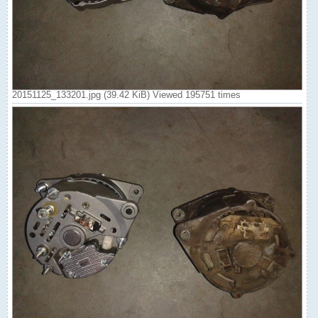
20151125_133201.jpg (39.42 KiB) Viewed 195751 times