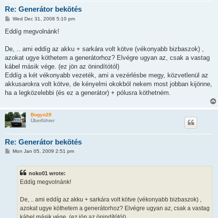
Re: Generátor bekötés
P
Wed Dec 31, 2008 5:10 pm
o
s
Eddíg megvolnánk!
t
De, .. ami eddíg az akku + sarkára volt kötve (vékonyabb bizbaszok) ,
azokat ugye köthetem a generátorhoz? Elvégre ugyan az, csak a vastag
kábel másik vége. (ez jön az önindítótól)
Eddíg a két vékonyabb vezeték, ami a vezérlésbe megy, közvetlenül az
akkusarokra volt kötve, de kényelmi okokból nekem most jobban kijönne,
ha a legközelebbi (és ez a generátor) + pólusra köthetném.
Bogyo28
Überführer
Re: Generátor bekötés
P
Mon Jan 05, 2009 2:51 pm
o
s
t
noko01 wrote:
Eddíg megvolnánk!
De, .. ami eddíg az akku + sarkára volt kötve (vékonyabb bizbaszok) ,
azokat ugye köthetem a generátorhoz? Elvégre ugyan az, csak a vastag
kábel másik vége. (ez jön az önindítótól)