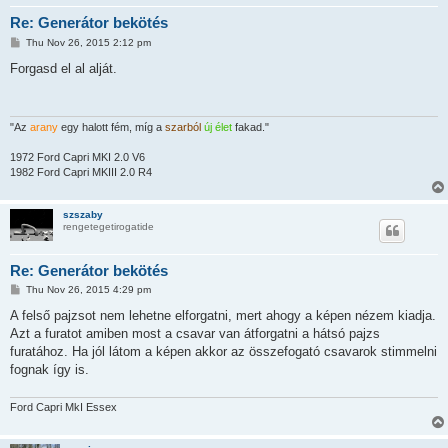
Re: Generátor bekötés
P
Thu Nov 26, 2015 2:12 pm
o
s
Forgasd el al alját.
t
"Az
arany
egy halott fém, míg a
szarból
új élet
fakad."
1972 Ford Capri MKI 2.0 V6
1982 Ford Capri MKIII 2.0 R4
szszaby
rengetegetirogatide
Re: Generátor bekötés
P
Thu Nov 26, 2015 4:29 pm
o
s
A felső pajzsot nem lehetne elforgatni, mert ahogy a képen nézem kiadja.
t
Azt a furatot amiben most a csavar van átforgatni a hátsó pajzs
furatához. Ha jól látom a képen akkor az összefogató csavarok stimmelni
fognak így is.
Ford Capri MkI Essex