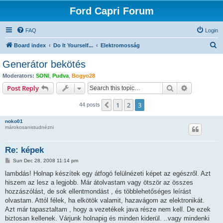
Ford Capri Forum
FAQ
Login
S
Board index
Do It Yourself...
Elektromosság
e
Generátor bekötés
a
Moderators:
SONI
,
Pudva
,
Bogyo28
r
Search
Advanced s
Post Reply
c
1
2
3
Previous
44 posts
h
noko01
márokosanistudnézni
Re: képek
P
Sun Dec 28, 2008 11:14 pm
o
s
lambdás! Holnap készítek egy átfogó felülnézeti képet az egészről. Azt
t
hiszem az lesz a legjobb. Már átolvastam vagy ötször az összes
hozzászólást, de sok ellentmondást , és többlehetőséges leírást
olvastam. Attól félek, ha elkötök valamit, hazavágom az elektronikát.
Azt már tapasztaltam , hogy a vezetékek java része nem kell. De ezek
biztosan kellenek. Várjunk holnapig és minden kiderül. ..vagy mindenki