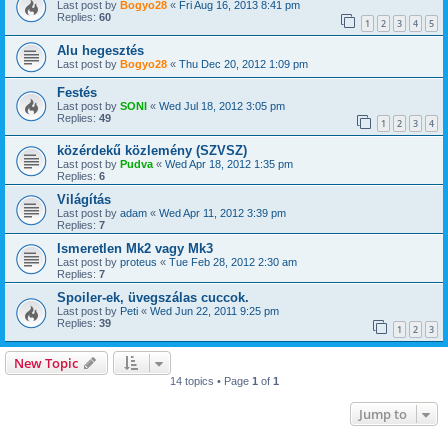
Last post by
Bogyo28
«
Fri Aug 16, 2013 8:41 pm
Replies:
60
1
2
3
4
5
Alu hegesztés
Last post by
Bogyo28
«
Thu Dec 20, 2012 1:09 pm
Festés
Last post by
SONI
«
Wed Jul 18, 2012 3:05 pm
Replies:
49
1
2
3
4
közérdekű közlemény (SZVSZ)
Last post by
Pudva
«
Wed Apr 18, 2012 1:35 pm
Replies:
6
Világítás
Last post by
adam
«
Wed Apr 11, 2012 3:39 pm
Replies:
7
Ismeretlen Mk2 vagy Mk3
Last post by
proteus
«
Tue Feb 28, 2012 2:30 am
Replies:
7
Spoiler-ek, üvegszálas cuccok.
Last post by
Peti
«
Wed Jun 22, 2011 9:25 pm
Replies:
39
1
2
3
New Topic
14 topics • Page
1
of
1
Jump to