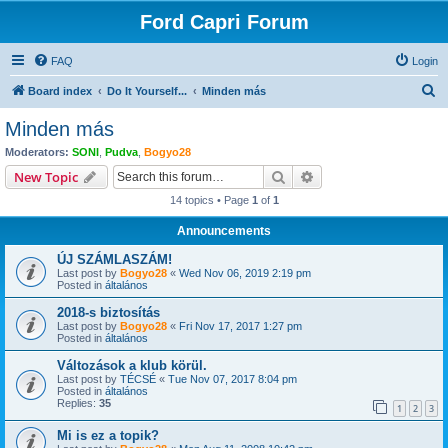
Ford Capri Forum
FAQ
Login
S
Board index
Do It Yourself...
Minden más
e
Minden más
a
Moderators:
SONI
,
Pudva
,
Bogyo28
r
Search
Advanced search
New Topic
c
14 topics • Page
1
of
1
h
Announcements
ÚJ SZÁMLASZÁM!
Last post by
Bogyo28
«
Wed Nov 06, 2019 2:19 pm
Posted in
általános
2018-s biztosítás
Last post by
Bogyo28
«
Fri Nov 17, 2017 1:27 pm
Posted in
általános
Változások a klub körül.
Last post by
TÉCSÉ
«
Tue Nov 07, 2017 8:04 pm
Posted in
általános
Replies:
35
1
2
3
Mi is ez a topik?