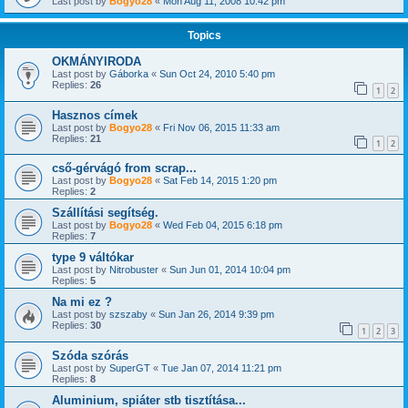
Last post by
Bogyo28
«
Mon Aug 11, 2008 10:42 pm
Topics
OKMÁNYIRODA
Last post by
Gáborka
«
Sun Oct 24, 2010 5:40 pm
Replies:
26
1
2
Hasznos címek
Last post by
Bogyo28
«
Fri Nov 06, 2015 11:33 am
Replies:
21
1
2
cső-gérvágó from scrap...
Last post by
Bogyo28
«
Sat Feb 14, 2015 1:20 pm
Replies:
2
Szállítási segítség.
Last post by
Bogyo28
«
Wed Feb 04, 2015 6:18 pm
Replies:
7
type 9 váltókar
Last post by
Nitrobuster
«
Sun Jun 01, 2014 10:04 pm
Replies:
5
Na mi ez ?
Last post by
szszaby
«
Sun Jan 26, 2014 9:39 pm
Replies:
30
1
2
3
Szóda szórás
Last post by
SuperGT
«
Tue Jan 07, 2014 11:21 pm
Replies:
8
Aluminium, spiáter stb tisztítása...