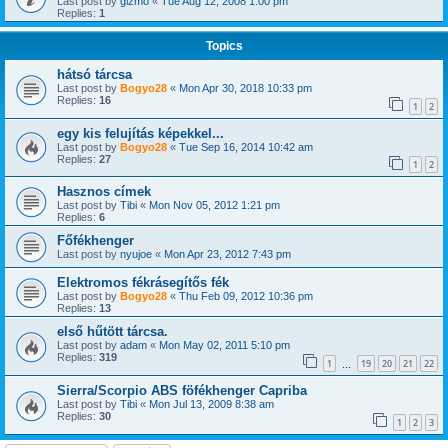
Last post by
gizmo
«
Tue Aug 12, 2008 1:00 pm
Replies:
1
Topics
hátsó tárcsa
Last post by
Bogyo28
«
Mon Apr 30, 2018 10:33 pm
Replies:
16
1
2
egy kis felujítás képekkel...
Last post by
Bogyo28
«
Tue Sep 16, 2014 10:42 am
Replies:
27
1
2
Hasznos címek
Last post by
Tibi
«
Mon Nov 05, 2012 1:21 pm
Replies:
6
Főfékhenger
Last post by
nyujoe
«
Mon Apr 23, 2012 7:43 pm
Elektromos fékrásegítős fék
Last post by
Bogyo28
«
Thu Feb 09, 2012 10:36 pm
Replies:
13
első hűtött tárcsa.
Last post by
adam
«
Mon May 02, 2011 5:10 pm
Replies:
319
1
19
20
21
22
…
Sierra/Scorpio ABS föfékhenger Capriba
Last post by
Tibi
«
Mon Jul 13, 2009 8:38 am
Replies:
30
1
2
3