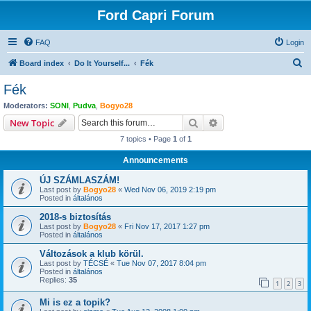
Ford Capri Forum
FAQ
Login
S
Board index
Do It Yourself...
Fék
e
Fék
a
Moderators:
SONI
,
Pudva
,
Bogyo28
r
Search
Advanced search
New Topic
c
7 topics • Page
1
of
1
h
Announcements
ÚJ SZÁMLASZÁM!
Last post by
Bogyo28
«
Wed Nov 06, 2019 2:19 pm
Posted in
általános
2018-s biztosítás
Last post by
Bogyo28
«
Fri Nov 17, 2017 1:27 pm
Posted in
általános
Változások a klub körül.
Last post by
TÉCSÉ
«
Tue Nov 07, 2017 8:04 pm
Posted in
általános
Replies:
35
1
2
3
Mi is ez a topik?