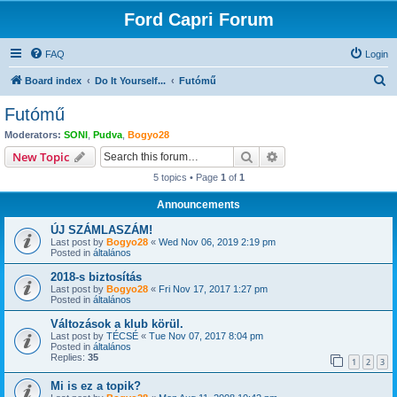
Ford Capri Forum
FAQ
Login
S
Board index
Do It Yourself...
Futómű
e
Futómű
a
Moderators:
SONI
,
Pudva
,
Bogyo28
r
Search
Advanced search
New Topic
c
5 topics • Page
1
of
1
h
Announcements
ÚJ SZÁMLASZÁM!
Last post by
Bogyo28
«
Wed Nov 06, 2019 2:19 pm
Posted in
általános
2018-s biztosítás
Last post by
Bogyo28
«
Fri Nov 17, 2017 1:27 pm
Posted in
általános
Változások a klub körül.
Last post by
TÉCSÉ
«
Tue Nov 07, 2017 8:04 pm
Posted in
általános
Replies:
35
1
2
3
Mi is ez a topik?