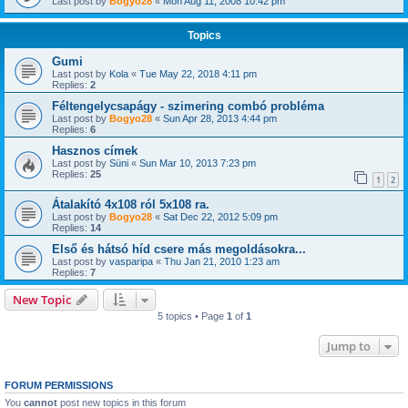
Last post by
Bogyo28
«
Mon Aug 11, 2008 10:42 pm
Topics
Gumi
Last post by
Kola
«
Tue May 22, 2018 4:11 pm
Replies:
2
Féltengelycsapágy - szimering combó probléma
Last post by
Bogyo28
«
Sun Apr 28, 2013 4:44 pm
Replies:
6
Hasznos címek
Last post by
Süni
«
Sun Mar 10, 2013 7:23 pm
Replies:
25
1
2
Átalakító 4x108 ról 5x108 ra.
Last post by
Bogyo28
«
Sat Dec 22, 2012 5:09 pm
Replies:
14
Első és hátsó híd csere más megoldásokra...
Last post by
vasparipa
«
Thu Jan 21, 2010 1:23 am
Replies:
7
New Topic
5 topics • Page
1
of
1
Jump to
FORUM PERMISSIONS
You
cannot
post new topics in this forum