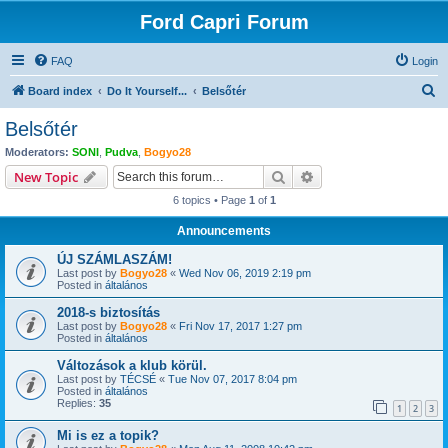
Ford Capri Forum
FAQ
Login
S
Board index
Do It Yourself...
Belsőtér
e
Belsőtér
a
Moderators:
SONI
,
Pudva
,
Bogyo28
r
Search
Advanced search
New Topic
c
6 topics • Page
1
of
1
h
Announcements
ÚJ SZÁMLASZÁM!
Last post by
Bogyo28
«
Wed Nov 06, 2019 2:19 pm
Posted in
általános
2018-s biztosítás
Last post by
Bogyo28
«
Fri Nov 17, 2017 1:27 pm
Posted in
általános
Változások a klub körül.
Last post by
TÉCSÉ
«
Tue Nov 07, 2017 8:04 pm
Posted in
általános
Replies:
35
1
2
3
Mi is ez a topik?