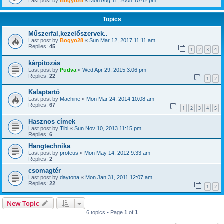
Last post by
Bogyo28
«
Mon Aug 11, 2008 10:42 pm
Topics
Műszerfal,kezelőszervek..
Last post by
Bogyo28
«
Sun Mar 12, 2017 11:11 am
Replies:
45
1
2
3
4
kárpitozás
Last post by
Pudva
«
Wed Apr 29, 2015 3:06 pm
Replies:
22
1
2
Kalaptartó
Last post by
Machine
«
Mon Mar 24, 2014 10:08 am
Replies:
67
1
2
3
4
5
Hasznos címek
Last post by
Tibi
«
Sun Nov 10, 2013 11:15 pm
Replies:
6
Hangtechnika
Last post by
proteus
«
Mon May 14, 2012 9:33 am
Replies:
2
csomagtér
Last post by
daytona
«
Mon Jan 31, 2011 12:07 am
Replies:
22
1
2
New Topic
6 topics • Page
1
of
1