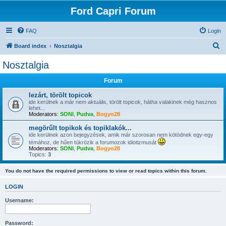
Ford Capri Forum
FAQ
Login
S
Board index
Nosztalgia
e
Nosztalgia
a
Forum
r
c
lezárt, törölt topicok
ide kerülnek a már nem aktuális, törölt topicok, hátha valakinek még hasznos
h
lehet...
Moderators:
SONI
,
Pudva
,
Bogyo28
megörűlt topikok és topiklakók...
ide kerülnek azon bejegyzések, amik már szorosan nem kötödnek egy-egy
témához, de hűen tükrözik a forumozok idiotizmusát
Moderators:
SONI
,
Pudva
,
Bogyo28
Topics:
3
You do not have the required permissions to view or read topics within this forum.
LOGIN
Username:
Password: