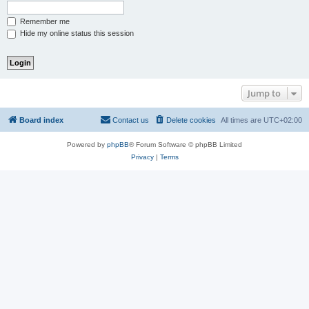
Remember me
Hide my online status this session
Jump to
Board index
Contact us
Delete cookies
All times are
UTC+02:00
Powered by
phpBB
® Forum Software © phpBB Limited
Privacy
|
Terms