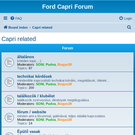
Ford Capri Forum
FAQ
Login
S
Board index
Capri related
e
Capri related
a
Forum
r
c
általános
kötetlen topic...:)
h
Moderators:
SONI
,
Pudva
,
Bogyo28
Topics:
87
technikai kérdések
mindenféle kapcsolódó technikai kérdés, megoldások, ötletek...
Moderators:
SONI
,
Pudva
,
Bogyo28
Topics:
200
találkozók / klubélet
találkozók szervezése, élmények megtárgyalása
Moderators:
SONI
,
Pudva
,
Bogyo28
fórum / website
minden ami a fórummal, galériával, teljes oldallal kapcsolatos
Moderators:
SONI
,
Pudva
,
Bogyo28
Topics:
14
Épülő vasak