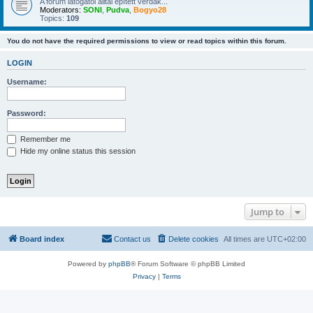
A forum látogatói álltal épített verdák...
Moderators:
SONI
,
Pudva
,
Bogyo28
Topics:
109
You do not have the required permissions to view or read topics within this forum.
LOGIN
Username:
Password:
Remember me
Hide my online status this session
Jump to
Board index
Contact us
Delete cookies
All times are
UTC+02:00
Powered by
phpBB
® Forum Software © phpBB Limited
Privacy
|
Terms