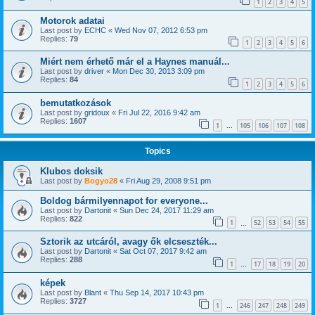
1
2
3
4
5
Motorok adatai
Last post by
ECHC
«
Wed Nov 07, 2012 6:53 pm
Replies:
79
1
2
3
4
5
6
Miért nem érhető már el a Haynes manuál...
Last post by
driver
«
Mon Dec 30, 2013 3:09 pm
Replies:
84
1
2
3
4
5
6
bemutatkozások
Last post by
gridoux
«
Fri Jul 22, 2016 9:42 am
Replies:
1607
1
105
106
107
108
…
Topics
Klubos doksik
Last post by
Bogyo28
«
Fri Aug 29, 2008 9:51 pm
Boldog bármilyennapot for everyone...
Last post by
Dartonit
«
Sun Dec 24, 2017 11:29 am
Replies:
822
1
52
53
54
55
…
Sztorik az utcáról, avagy ők elcseszték...
Last post by
Dartonit
«
Sat Oct 07, 2017 9:42 am
Replies:
288
1
17
18
19
20
…
képek
Last post by
Blant
«
Thu Sep 14, 2017 10:43 pm
Replies:
3727
1
246
247
248
249
…