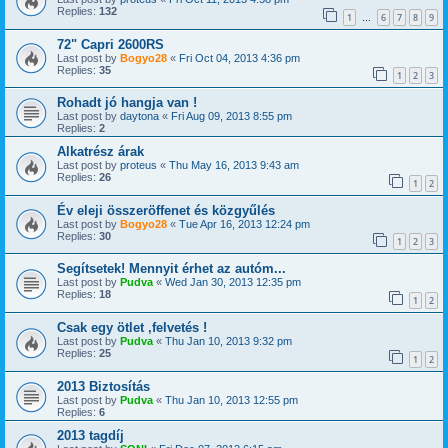
Replies:
132
1
6
7
8
9
…
72" Capri 2600RS
Last post by
Bogyo28
«
Fri Oct 04, 2013 4:36 pm
Replies:
35
1
2
3
Rohadt jó hangja van !
Last post by
daytona
«
Fri Aug 09, 2013 8:55 pm
Replies:
2
Alkatrész árak
Last post by
proteus
«
Thu May 16, 2013 9:43 am
Replies:
26
1
2
Év eleji összeröffenet és közgyűlés
Last post by
Bogyo28
«
Tue Apr 16, 2013 12:24 pm
Replies:
30
1
2
3
Segítsetek! Mennyit érhet az autóm...
Last post by
Pudva
«
Wed Jan 30, 2013 12:35 pm
Replies:
18
1
2
Csak egy ötlet ,felvetés !
Last post by
Pudva
«
Thu Jan 10, 2013 9:32 pm
Replies:
25
1
2
2013 Biztosítás
Last post by
Pudva
«
Thu Jan 10, 2013 12:55 pm
Replies:
6
2013 tagdíj