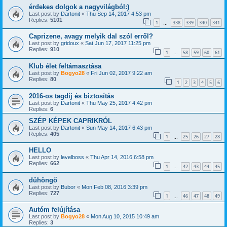
érdekes dolgok a nagyvilágból:)
Last post by
Dartonit
«
Thu Sep 14, 2017 4:53 pm
Replies:
5101
1
338
339
340
341
…
Caprizene, avagy melyik dal szól erről?
Last post by
gridoux
«
Sat Jun 17, 2017 11:25 pm
Replies:
910
1
58
59
60
61
…
Klub élet feltámasztása
Last post by
Bogyo28
«
Fri Jun 02, 2017 9:22 am
Replies:
80
1
2
3
4
5
6
2016-os tagdíj és biztosítás
Last post by
Dartonit
«
Thu May 25, 2017 4:42 pm
Replies:
6
SZÉP KÉPEK CAPRIKRÓL
Last post by
Dartonit
«
Sun May 14, 2017 6:43 pm
Replies:
405
1
25
26
27
28
…
HELLO
Last post by
levelboss
«
Thu Apr 14, 2016 6:58 pm
Replies:
662
1
42
43
44
45
…
dühöngő
Last post by
Bubor
«
Mon Feb 08, 2016 3:39 pm
Replies:
727
1
46
47
48
49
…
Autóm felújítása
Last post by
Bogyo28
«
Mon Aug 10, 2015 10:49 am
Replies:
3