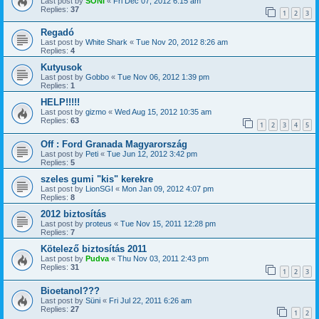
Last post by
SONI
«
Fri Dec 07, 2012 6:15 am
Replies:
37
1
2
3
Regadó
Last post by
White Shark
«
Tue Nov 20, 2012 8:26 am
Replies:
4
Kutyusok
Last post by
Gobbo
«
Tue Nov 06, 2012 1:39 pm
Replies:
1
HELP!!!!!
Last post by
gizmo
«
Wed Aug 15, 2012 10:35 am
Replies:
63
1
2
3
4
5
Off : Ford Granada Magyarország
Last post by
Peti
«
Tue Jun 12, 2012 3:42 pm
Replies:
5
szeles gumi "kis" kerekre
Last post by
LionSGI
«
Mon Jan 09, 2012 4:07 pm
Replies:
8
2012 biztosítás
Last post by
proteus
«
Tue Nov 15, 2011 12:28 pm
Replies:
7
Kötelező biztosítás 2011
Last post by
Pudva
«
Thu Nov 03, 2011 2:43 pm
Replies:
31
1
2
3
Bioetanol???
Last post by
Süni
«
Fri Jul 22, 2011 6:26 am
Replies:
27
1
2