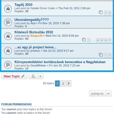
Tagdíj 2010
Last post by
Natalie Driver Gabe
«
Thu Feb 10, 2011 2:06 pm
Replies:
29
1
2
Utvonalengedély????
Last post by
Árpi
«
Fri Nov 19, 2010 7:38 pm
Replies:
5
Kötelező Biztosítás 2010
Last post by
Bogyo28
«
Wed Oct 13, 2010 8:59 pm
Replies:
93
1
4
5
6
7
…
...ez egy jó project lenne...
Last post by
proteus
«
Sat Jul 10, 2010 9:17 am
Replies:
28
1
2
Környezetvédelmi korlátozások bevezetése a Nagyfaluban
Last post by
DavidMolnar
«
Fri Jan 29, 2010 7:23 am
Replies:
13
New Topic
1
2
Next
80 topics
Jump to
FORUM PERMISSIONS
You
cannot
post new topics in this forum
You
cannot
reply to topics in this forum