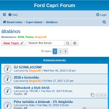
Ford Capri Forum
FAQ
Login
S
Board index
Capri related
általános
e
általános
a
Moderators:
SONI
,
Pudva
,
Bogyo28
r
Search
Advanced search
New Topic
c
1
2
Next
80 topics
h
Announcements
ÚJ SZÁMLASZÁM!
Last post by
Bogyo28
«
Wed Nov 06, 2019 2:19 pm
2018-s biztosítás
Last post by
Bogyo28
«
Fri Nov 17, 2017 1:27 pm
Változások a klub körül.
Last post by
TÉCSÉ
«
Tue Nov 07, 2017 8:04 pm
Replies:
35
1
2
3
Pénz tarhálás a klubnak - 1% felajánlás
Last post by
Kola
«
Tue May 22, 2018 3:19 pm
Replies:
69