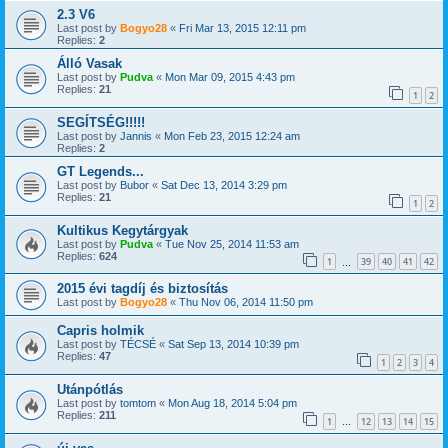
2.3 V6
Last post by
Bogyo28
«
Fri Mar 13, 2015 12:11 pm
Replies:
2
Álló Vasak
Last post by
Pudva
«
Mon Mar 09, 2015 4:43 pm
Replies:
21
1
2
SEGÍTSÉG!!!!!
Last post by
Jannis
«
Mon Feb 23, 2015 12:24 am
Replies:
2
GT Legends...
Last post by
Bubor
«
Sat Dec 13, 2014 3:29 pm
Replies:
21
1
2
Kultikus Kegytárgyak
Last post by
Pudva
«
Tue Nov 25, 2014 11:53 am
Replies:
624
1
39
40
41
42
…
2015 évi tagdíj és biztosítás
Last post by
Bogyo28
«
Thu Nov 06, 2014 11:50 pm
Capris holmik
Last post by
TÉCSÉ
«
Sat Sep 13, 2014 10:39 pm
Replies:
47
1
2
3
4
Utánpótlás
Last post by
tomtom
«
Mon Aug 18, 2014 5:04 pm
Replies:
211
1
12
13
14
15
…