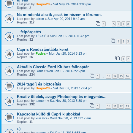
új vas
Last post by
Bogyo28
«
Sat May 24, 2014 3:06 pm
Replies:
2
Na mindenki alszik ,csak én nézem a fórumot.
Last post by
adren
«
Sun Apr 20, 2014 9:42 am
Replies:
117
1
5
6
7
8
…
...felpörgetés...
Last post by
TÉCSÉ
«
Sun Feb 16, 2014 11:42 pm
Replies:
32
1
2
3
Capris Rendszámtábla keret
Last post by
Pudva
«
Mon Jan 20, 2014 3:13 pm
Replies:
26
1
2
Aktuális Classic Ford Klubos falinaptár
Last post by
Blant
«
Wed Jan 15, 2014 2:25 pm
Replies:
234
1
13
14
15
16
…
2014 tagdíj és biztosítás
Last post by
Bogyo28
«
Sat Dec 07, 2013 12:04 pm
Kreatív ötletek, avagy Photoshop és miegymás...
Last post by
tomtom
«
Sat Nov 30, 2013 5:30 pm
Replies:
192
1
10
11
12
13
…
Kapcsolat külföldi Capri klubokkal
Last post by
kun laci
«
Wed Nov 20, 2013 11:17 am
Replies:
11
:-)
Last post by
proteus
«
Fri Oct 11, 2013 4:58 pm