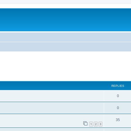
ed search
REPLIES
0
0
35
1
2
3