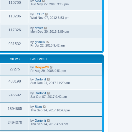
by
Kola
110700
Tue May 22, 2018 3:19 pm
by
ECHC
113206
Wed Nov 07, 2012 6:53 pm
by
driver
117326
Mon Dec 30, 2013 3:09 pm
by
gridoux
931532
Fri Jul 22, 2016 9:42 am
VIEWS
LAST POST
by
Bogyo28
27275
Fri Aug 29, 2008 9:51 pm
by
Dartonit
488198
Sun Dec 24, 2017 11:29 am
by
Dartonit
245692
Sat Oct 07, 2017 9:42 am
by
Blant
1894885
Thu Sep 14, 2017 10:43 pm
by
Dartonit
2494370
Thu Sep 14, 2017 4:53 pm