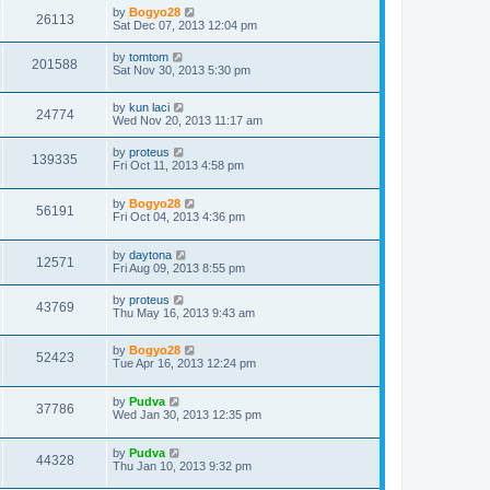
by
Bogyo28
26113
Sat Dec 07, 2013 12:04 pm
by
tomtom
201588
Sat Nov 30, 2013 5:30 pm
by
kun laci
24774
Wed Nov 20, 2013 11:17 am
by
proteus
139335
Fri Oct 11, 2013 4:58 pm
by
Bogyo28
56191
Fri Oct 04, 2013 4:36 pm
by
daytona
12571
Fri Aug 09, 2013 8:55 pm
by
proteus
43769
Thu May 16, 2013 9:43 am
by
Bogyo28
52423
Tue Apr 16, 2013 12:24 pm
by
Pudva
37786
Wed Jan 30, 2013 12:35 pm
by
Pudva
44328
Thu Jan 10, 2013 9:32 pm