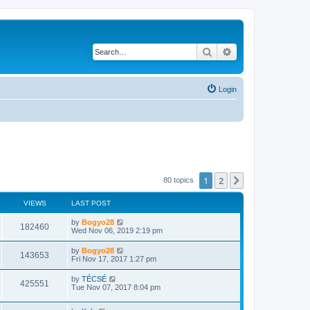
Search
Advanced search
Login
1
2
Next
80 topics
VIEWS
LAST POST
by
Bogyo28
182460
Wed Nov 06, 2019 2:19 pm
by
Bogyo28
143653
Fri Nov 17, 2017 1:27 pm
by
TÉCSÉ
425551
Tue Nov 07, 2017 8:04 pm