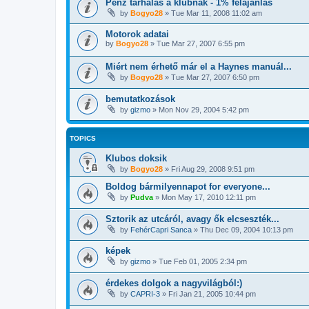
Pénz tarhálás a klubnak - 1% felajánlás
by
Bogyo28
»
Tue Mar 11, 2008 11:02 am
Motorok adatai
by
Bogyo28
»
Tue Mar 27, 2007 6:55 pm
Miért nem érhető már el a Haynes manuál...
by
Bogyo28
»
Tue Mar 27, 2007 6:50 pm
bemutatkozások
by
gizmo
»
Mon Nov 29, 2004 5:42 pm
TOPICS
Klubos doksik
by
Bogyo28
»
Fri Aug 29, 2008 9:51 pm
Boldog bármilyennapot for everyone...
by
Pudva
»
Mon May 17, 2010 12:11 pm
Sztorik az utcáról, avagy ők elcseszték...
by
FehérCapri Sanca
»
Thu Dec 09, 2004 10:13 pm
képek
by
gizmo
»
Tue Feb 01, 2005 2:34 pm
érdekes dolgok a nagyvilágból:)
by
CAPRI-3
»
Fri Jan 21, 2005 10:44 pm