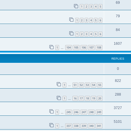
69
1
2
3
4
5
79
1
2
3
4
5
6
84
1
2
3
4
5
6
1607
1
104
105
106
107
108
…
REPLIES
0
822
1
51
52
53
54
55
…
288
1
16
17
18
19
20
…
3727
1
245
246
247
248
249
…
5101
1
337
338
339
340
341
…