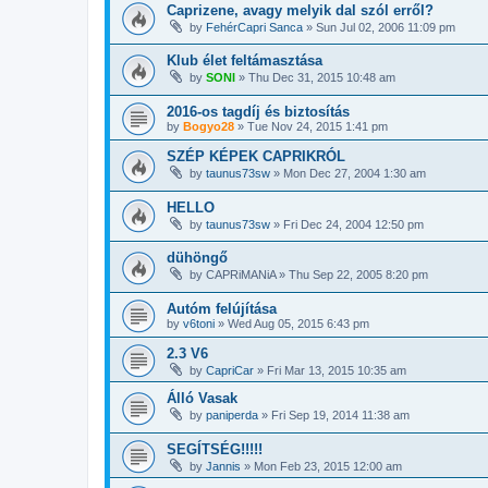
Caprizene, avagy melyik dal szól erről?
by
FehérCapri Sanca
»
Sun Jul 02, 2006 11:09 pm
Klub élet feltámasztása
by
SONI
»
Thu Dec 31, 2015 10:48 am
2016-os tagdíj és biztosítás
by
Bogyo28
»
Tue Nov 24, 2015 1:41 pm
SZÉP KÉPEK CAPRIKRÓL
by
taunus73sw
»
Mon Dec 27, 2004 1:30 am
HELLO
by
taunus73sw
»
Fri Dec 24, 2004 12:50 pm
dühöngő
by
CAPRiMANiA
»
Thu Sep 22, 2005 8:20 pm
Autóm felújítása
by
v6toni
»
Wed Aug 05, 2015 6:43 pm
2.3 V6
by
CapriCar
»
Fri Mar 13, 2015 10:35 am
Álló Vasak
by
paniperda
»
Fri Sep 19, 2014 11:38 am
SEGÍTSÉG!!!!!
by
Jannis
»
Mon Feb 23, 2015 12:00 am