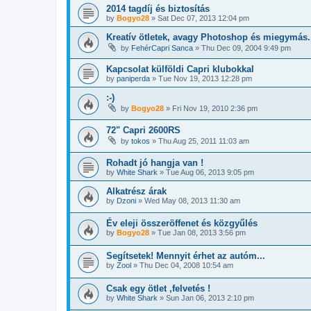
2014 tagdíj és biztosítás
by
Bogyo28
»
Sat Dec 07, 2013 12:04 pm
Kreatív ötletek, avagy Photoshop és miegymás.
by
FehérCapri Sanca
»
Thu Dec 09, 2004 9:49 pm
Kapcsolat külföldi Capri klubokkal
by
paniperda
»
Tue Nov 19, 2013 12:28 pm
:-)
by
Bogyo28
»
Fri Nov 19, 2010 2:36 pm
72" Capri 2600RS
by
tokos
»
Thu Aug 25, 2011 11:03 am
Rohadt jó hangja van !
by
White Shark
»
Tue Aug 06, 2013 9:05 pm
Alkatrész árak
by
Dzoni
»
Wed May 08, 2013 11:30 am
Év eleji összeröffenet és közgyűlés
by
Bogyo28
»
Tue Jan 08, 2013 3:56 pm
Segítsetek! Mennyit érhet az autóm...
by
Zool
»
Thu Dec 04, 2008 10:54 am
Csak egy ötlet ,felvetés !
by
White Shark
»
Sun Jan 06, 2013 2:10 pm