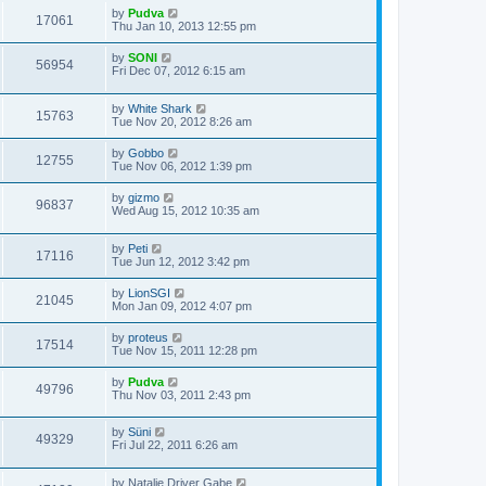
by
Pudva
17061
Thu Jan 10, 2013 12:55 pm
by
SONI
56954
Fri Dec 07, 2012 6:15 am
by
White Shark
15763
Tue Nov 20, 2012 8:26 am
by
Gobbo
12755
Tue Nov 06, 2012 1:39 pm
by
gizmo
96837
Wed Aug 15, 2012 10:35 am
by
Peti
17116
Tue Jun 12, 2012 3:42 pm
by
LionSGI
21045
Mon Jan 09, 2012 4:07 pm
by
proteus
17514
Tue Nov 15, 2011 12:28 pm
by
Pudva
49796
Thu Nov 03, 2011 2:43 pm
by
Süni
49329
Fri Jul 22, 2011 6:26 am
by
Natalie Driver Gabe