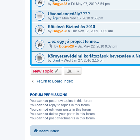
by
Bogyo28
»
Fri May 07, 2010 3:54 pm
Utvonalengedély????
by
Árpi
»
Mon Nov 15, 2010 9:55 pm
Kötelező Biztosítás 2010
by
Bogyo28
»
Tue Nov 17, 2009 11:05 am
...ez egy jó project lenne...
by
Bogyo28
»
Sat May 22, 2010 9:37 pm
Környezetvédelmi korlátozások bevezetése a N
by
Blant
»
Wed Jan 27, 2010 2:15 pm
New Topic
Return to Board Index
FORUM PERMISSIONS
You
cannot
post new topics in this forum
You
cannot
reply to topics in this forum
You
cannot
edit your posts in this forum
You
cannot
delete your posts in this forum
You
cannot
post attachments in this forum
Board index