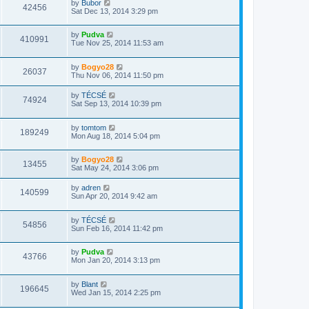
by
Bubor
42456
Sat Dec 13, 2014 3:29 pm
by
Pudva
410991
Tue Nov 25, 2014 11:53 am
by
Bogyo28
26037
Thu Nov 06, 2014 11:50 pm
by
TÉCSÉ
74924
Sat Sep 13, 2014 10:39 pm
by
tomtom
189249
Mon Aug 18, 2014 5:04 pm
by
Bogyo28
13455
Sat May 24, 2014 3:06 pm
by
adren
140599
Sun Apr 20, 2014 9:42 am
by
TÉCSÉ
54856
Sun Feb 16, 2014 11:42 pm
by
Pudva
43766
Mon Jan 20, 2014 3:13 pm
by
Blant
196645
Wed Jan 15, 2014 2:25 pm