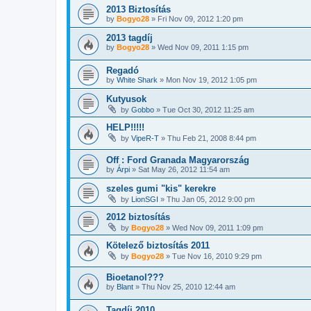
2013 Biztosítás
by
Bogyo28
»
Fri Nov 09, 2012 1:20 pm
2013 tagdíj
by
Bogyo28
»
Wed Nov 09, 2011 1:15 pm
Regadó
by
White Shark
»
Mon Nov 19, 2012 1:05 pm
Kutyusok
by
Gobbo
»
Tue Oct 30, 2012 11:25 am
HELP!!!!!
by
VipeR-T
»
Thu Feb 21, 2008 8:44 pm
Off : Ford Granada Magyarország
by
Árpi
»
Sat May 26, 2012 11:54 am
szeles gumi "kis" kerekre
by
LionSGI
»
Thu Jan 05, 2012 9:00 pm
2012 biztosítás
by
Bogyo28
»
Wed Nov 09, 2011 1:09 pm
Kötelező biztosítás 2011
by
Bogyo28
»
Tue Nov 16, 2010 9:29 pm
Bioetanol???
by
Blant
»
Thu Nov 25, 2010 12:44 am
Tagdíj 2010