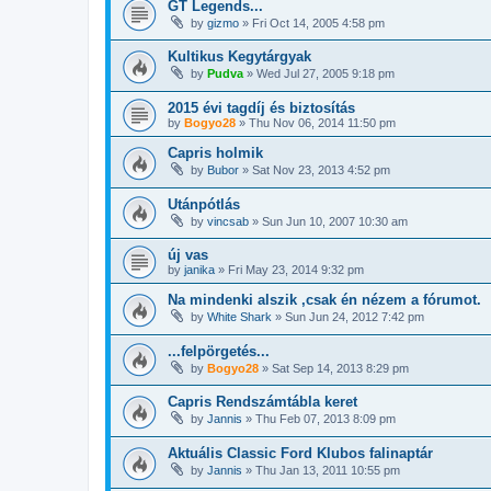
GT Legends...
by
gizmo
»
Fri Oct 14, 2005 4:58 pm
Kultikus Kegytárgyak
by
Pudva
»
Wed Jul 27, 2005 9:18 pm
2015 évi tagdíj és biztosítás
by
Bogyo28
»
Thu Nov 06, 2014 11:50 pm
Capris holmik
by
Bubor
»
Sat Nov 23, 2013 4:52 pm
Utánpótlás
by
vincsab
»
Sun Jun 10, 2007 10:30 am
új vas
by
janika
»
Fri May 23, 2014 9:32 pm
Na mindenki alszik ,csak én nézem a fórumot.
by
White Shark
»
Sun Jun 24, 2012 7:42 pm
...felpörgetés...
by
Bogyo28
»
Sat Sep 14, 2013 8:29 pm
Capris Rendszámtábla keret
by
Jannis
»
Thu Feb 07, 2013 8:09 pm
Aktuális Classic Ford Klubos falinaptár
by
Jannis
»
Thu Jan 13, 2011 10:55 pm