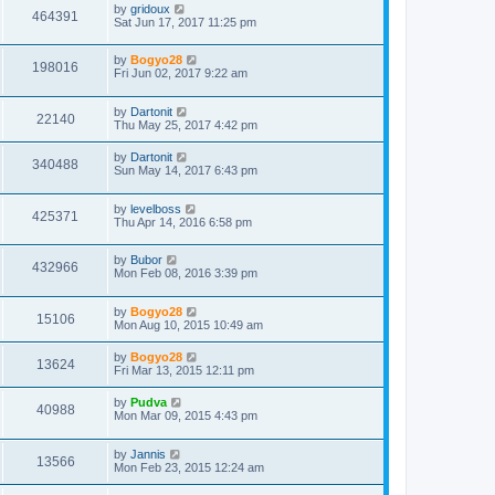
by
gridoux
464391
Sat Jun 17, 2017 11:25 pm
by
Bogyo28
198016
Fri Jun 02, 2017 9:22 am
by
Dartonit
22140
Thu May 25, 2017 4:42 pm
by
Dartonit
340488
Sun May 14, 2017 6:43 pm
by
levelboss
425371
Thu Apr 14, 2016 6:58 pm
by
Bubor
432966
Mon Feb 08, 2016 3:39 pm
by
Bogyo28
15106
Mon Aug 10, 2015 10:49 am
by
Bogyo28
13624
Fri Mar 13, 2015 12:11 pm
by
Pudva
40988
Mon Mar 09, 2015 4:43 pm
by
Jannis
13566
Mon Feb 23, 2015 12:24 am