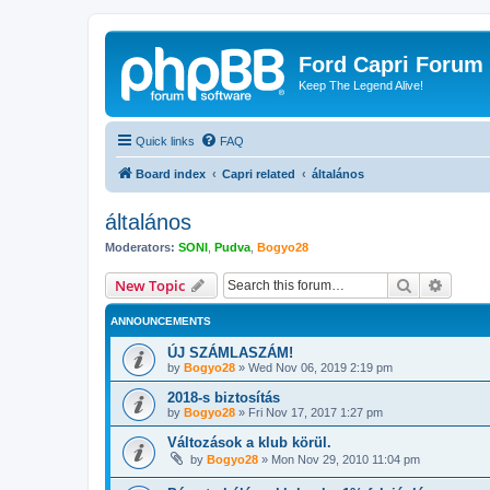
Ford Capri Forum
Keep The Legend Alive!
Quick links
FAQ
Board index
Capri related
általános
általános
Moderators:
SONI
,
Pudva
,
Bogyo28
Search
Advanc
New Topic
ANNOUNCEMENTS
ÚJ SZÁMLASZÁM!
by
Bogyo28
»
Wed Nov 06, 2019 2:19 pm
2018-s biztosítás
by
Bogyo28
»
Fri Nov 17, 2017 1:27 pm
Változások a klub körül.
by
Bogyo28
»
Mon Nov 29, 2010 11:04 pm