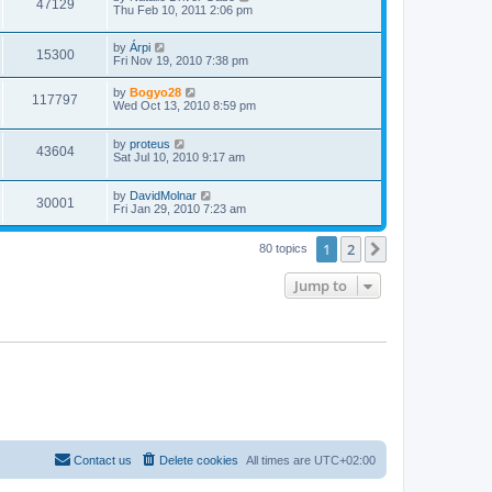
47129
Thu Feb 10, 2011 2:06 pm
by
Árpi
15300
Fri Nov 19, 2010 7:38 pm
by
Bogyo28
117797
Wed Oct 13, 2010 8:59 pm
by
proteus
43604
Sat Jul 10, 2010 9:17 am
by
DavidMolnar
30001
Fri Jan 29, 2010 7:23 am
1
2
Next
80 topics
Jump to
Contact us
Delete cookies
All times are
UTC+02:00