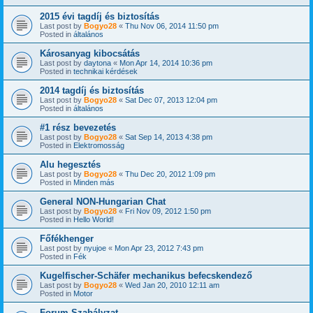
2015 évi tagdíj és biztosítás
Last post by
Bogyo28
«
Thu Nov 06, 2014 11:50 pm
Posted in
általános
Károsanyag kibocsátás
Last post by
daytona
«
Mon Apr 14, 2014 10:36 pm
Posted in
technikai kérdések
2014 tagdíj és biztosítás
Last post by
Bogyo28
«
Sat Dec 07, 2013 12:04 pm
Posted in
általános
#1 rész bevezetés
Last post by
Bogyo28
«
Sat Sep 14, 2013 4:38 pm
Posted in
Elektromosság
Alu hegesztés
Last post by
Bogyo28
«
Thu Dec 20, 2012 1:09 pm
Posted in
Minden más
General NON-Hungarian Chat
Last post by
Bogyo28
«
Fri Nov 09, 2012 1:50 pm
Posted in
Hello World!
Főfékhenger
Last post by
nyujoe
«
Mon Apr 23, 2012 7:43 pm
Posted in
Fék
Kugelfischer-Schäfer mechanikus befecskendező
Last post by
Bogyo28
«
Wed Jan 20, 2010 12:11 am
Posted in
Motor
Forum Szabályzat