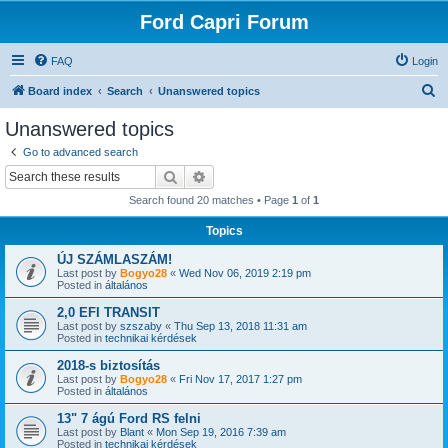
Ford Capri Forum
FAQ
Login
S
Board index
Search
Unanswered topics
e
Unanswered topics
a
Go to advanced search
r
Search
Advanced search
c
Search found 20 matches • Page
1
of
1
h
Topics
ÚJ SZÁMLASZÁM!
Last post by
Bogyo28
«
Wed Nov 06, 2019 2:19 pm
Posted in
általános
2,0 EFI TRANSIT
Last post by
szszaby
«
Thu Sep 13, 2018 11:31 am
Posted in
technikai kérdések
2018-s biztosítás
Last post by
Bogyo28
«
Fri Nov 17, 2017 1:27 pm
Posted in
általános
13" 7 ágú Ford RS felni
Last post by
Blant
«
Mon Sep 19, 2016 7:39 am
Posted in
technikai kérdések