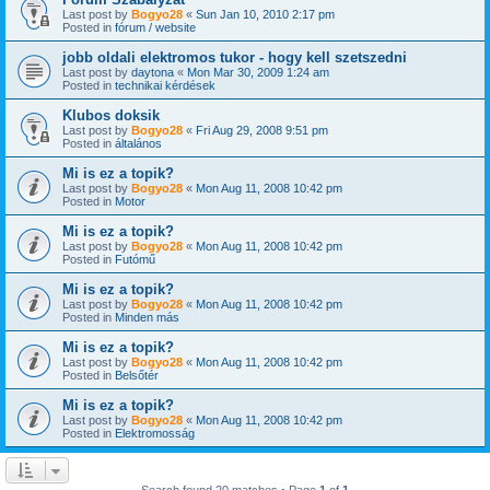
Last post by
Bogyo28
«
Sun Jan 10, 2010 2:17 pm
Posted in
fórum / website
jobb oldali elektromos tukor - hogy kell szetszedni
Last post by
daytona
«
Mon Mar 30, 2009 1:24 am
Posted in
technikai kérdések
Klubos doksik
Last post by
Bogyo28
«
Fri Aug 29, 2008 9:51 pm
Posted in
általános
Mi is ez a topik?
Last post by
Bogyo28
«
Mon Aug 11, 2008 10:42 pm
Posted in
Motor
Mi is ez a topik?
Last post by
Bogyo28
«
Mon Aug 11, 2008 10:42 pm
Posted in
Futómű
Mi is ez a topik?
Last post by
Bogyo28
«
Mon Aug 11, 2008 10:42 pm
Posted in
Minden más
Mi is ez a topik?
Last post by
Bogyo28
«
Mon Aug 11, 2008 10:42 pm
Posted in
Belsőtér
Mi is ez a topik?
Last post by
Bogyo28
«
Mon Aug 11, 2008 10:42 pm
Posted in
Elektromosság
Search found 20 matches • Page
1
of
1