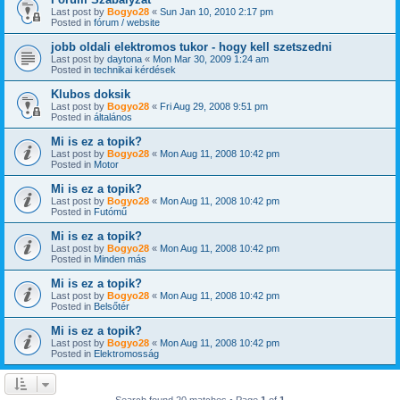
Last post by
Bogyo28
«
Sun Jan 10, 2010 2:17 pm
Posted in
fórum / website
jobb oldali elektromos tukor - hogy kell szetszedni
Last post by
daytona
«
Mon Mar 30, 2009 1:24 am
Posted in
technikai kérdések
Klubos doksik
Last post by
Bogyo28
«
Fri Aug 29, 2008 9:51 pm
Posted in
általános
Mi is ez a topik?
Last post by
Bogyo28
«
Mon Aug 11, 2008 10:42 pm
Posted in
Motor
Mi is ez a topik?
Last post by
Bogyo28
«
Mon Aug 11, 2008 10:42 pm
Posted in
Futómű
Mi is ez a topik?
Last post by
Bogyo28
«
Mon Aug 11, 2008 10:42 pm
Posted in
Minden más
Mi is ez a topik?
Last post by
Bogyo28
«
Mon Aug 11, 2008 10:42 pm
Posted in
Belsőtér
Mi is ez a topik?
Last post by
Bogyo28
«
Mon Aug 11, 2008 10:42 pm
Posted in
Elektromosság
Search found 20 matches • Page
1
of
1