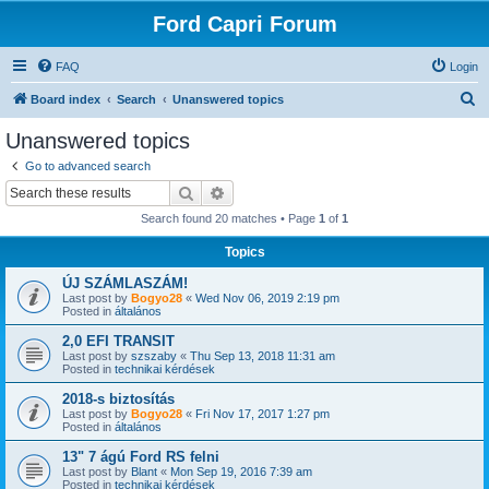
Ford Capri Forum
FAQ
Login
S
Board index
Search
Unanswered topics
e
Unanswered topics
a
Go to advanced search
r
Search
Advanced search
c
Search found 20 matches • Page
1
of
1
h
Topics
ÚJ SZÁMLASZÁM!
Last post by
Bogyo28
«
Wed Nov 06, 2019 2:19 pm
Posted in
általános
2,0 EFI TRANSIT
Last post by
szszaby
«
Thu Sep 13, 2018 11:31 am
Posted in
technikai kérdések
2018-s biztosítás
Last post by
Bogyo28
«
Fri Nov 17, 2017 1:27 pm
Posted in
általános
13" 7 ágú Ford RS felni
Last post by
Blant
«
Mon Sep 19, 2016 7:39 am
Posted in
technikai kérdések