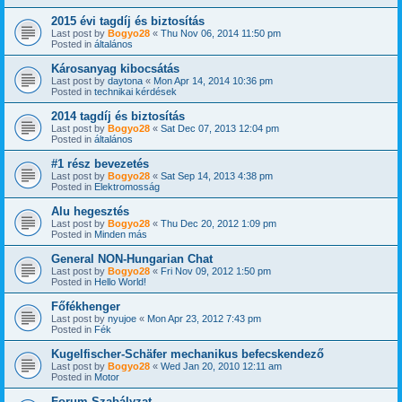
2015 évi tagdíj és biztosítás
Last post by
Bogyo28
«
Thu Nov 06, 2014 11:50 pm
Posted in
általános
Károsanyag kibocsátás
Last post by
daytona
«
Mon Apr 14, 2014 10:36 pm
Posted in
technikai kérdések
2014 tagdíj és biztosítás
Last post by
Bogyo28
«
Sat Dec 07, 2013 12:04 pm
Posted in
általános
#1 rész bevezetés
Last post by
Bogyo28
«
Sat Sep 14, 2013 4:38 pm
Posted in
Elektromosság
Alu hegesztés
Last post by
Bogyo28
«
Thu Dec 20, 2012 1:09 pm
Posted in
Minden más
General NON-Hungarian Chat
Last post by
Bogyo28
«
Fri Nov 09, 2012 1:50 pm
Posted in
Hello World!
Főfékhenger
Last post by
nyujoe
«
Mon Apr 23, 2012 7:43 pm
Posted in
Fék
Kugelfischer-Schäfer mechanikus befecskendező
Last post by
Bogyo28
«
Wed Jan 20, 2010 12:11 am
Posted in
Motor
Forum Szabályzat