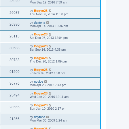
23920
Mon Sep 19, 2016 7:39 am
by
Bogyo28
26037
Thu Nov 06, 2014 11:50 pm
by
daytona
26380
Mon Apr 14, 2014 10:36 pm
by
Bogyo28
26113
Sat Dec 07, 2013 12:04 pm
by
Bogyo28
30688
Sat Sep 14, 2013 4:38 pm
by
Bogyo28
30783
Thu Dec 20, 2012 1:09 pm
by
Bogyo28
91509
Fri Nov 09, 2012 1:50 pm
by
nyujoe
36776
Mon Apr 23, 2012 7:43 pm
by
Bogyo28
25494
Wed Jan 20, 2010 12:11 am
by
Bogyo28
28565
Sun Jan 10, 2010 2:17 pm
by
daytona
21366
Mon Mar 30, 2009 1:24 am
by
Bogyo28