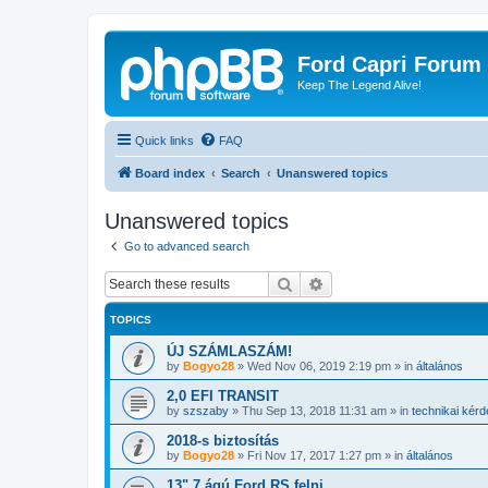
Ford Capri Forum
Keep The Legend Alive!
Quick links
FAQ
Board index
Search
Unanswered topics
Unanswered topics
Go to advanced search
Search
Advanced search
TOPICS
ÚJ SZÁMLASZÁM!
by
Bogyo28
»
Wed Nov 06, 2019 2:19 pm
» in
általános
2,0 EFI TRANSIT
by
szszaby
»
Thu Sep 13, 2018 11:31 am
» in
technikai kér
2018-s biztosítás
by
Bogyo28
»
Fri Nov 17, 2017 1:27 pm
» in
általános
13" 7 ágú Ford RS felni