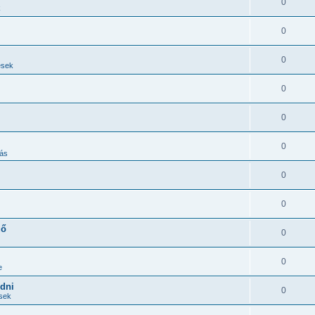
0
k
0
0
ések
0
0
0
ás
0
0
ző
0
0
e
edni
0
ések