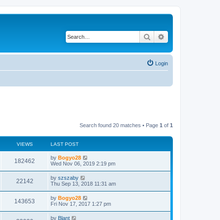
Search
Advanced search
Login
Search found 20 matches • Page
1
of
1
VIEWS
LAST POST
by
Bogyo28
182462
Wed Nov 06, 2019 2:19 pm
by
szszaby
22142
Thu Sep 13, 2018 11:31 am
by
Bogyo28
143653
Fri Nov 17, 2017 1:27 pm
by
Blant