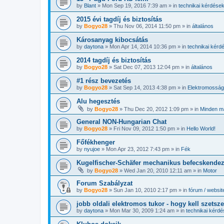
by
Blant
»
Mon Sep 19, 2016 7:39 am
» in
technikai kérdése
2015 évi tagdíj és biztosítás
by
Bogyo28
»
Thu Nov 06, 2014 11:50 pm
» in
általános
Károsanyag kibocsátás
by
daytona
»
Mon Apr 14, 2014 10:36 pm
» in
technikai kérd
2014 tagdíj és biztosítás
by
Bogyo28
»
Sat Dec 07, 2013 12:04 pm
» in
általános
#1 rész bevezetés
by
Bogyo28
»
Sat Sep 14, 2013 4:38 pm
» in
Elektromosság
Alu hegesztés
by
Bogyo28
»
Thu Dec 20, 2012 1:09 pm
» in
Minden m
General NON-Hungarian Chat
by
Bogyo28
»
Fri Nov 09, 2012 1:50 pm
» in
Hello World!
Főfékhenger
by
nyujoe
»
Mon Apr 23, 2012 7:43 pm
» in
Fék
Kugelfischer-Schäfer mechanikus befecskende
by
Bogyo28
»
Wed Jan 20, 2010 12:11 am
» in
Motor
Forum Szabályzat
by
Bogyo28
»
Sun Jan 10, 2010 2:17 pm
» in
fórum / websit
jobb oldali elektromos tukor - hogy kell szetsz
by
daytona
»
Mon Mar 30, 2009 1:24 am
» in
technikai kérd