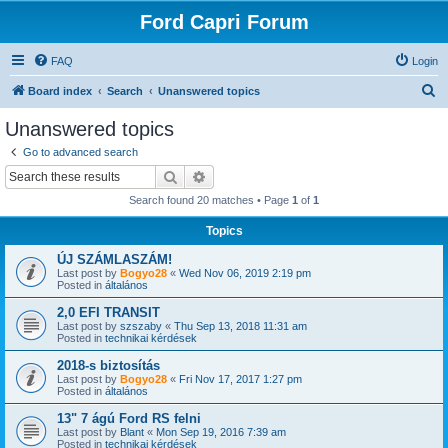
Ford Capri Forum
FAQ
Login
S
Board index
Search
Unanswered topics
e
Unanswered topics
a
Go to advanced search
r
Search
Advanced search
c
Search found 20 matches • Page
1
of
1
h
Topics
ÚJ SZÁMLASZÁM!
Last post by
Bogyo28
«
Wed Nov 06, 2019 2:19 pm
Posted in
általános
2,0 EFI TRANSIT
Last post by
szszaby
«
Thu Sep 13, 2018 11:31 am
Posted in
technikai kérdések
2018-s biztosítás
Last post by
Bogyo28
«
Fri Nov 17, 2017 1:27 pm
Posted in
általános
13" 7 ágú Ford RS felni
Last post by
Blant
«
Mon Sep 19, 2016 7:39 am
Posted in
technikai kérdések