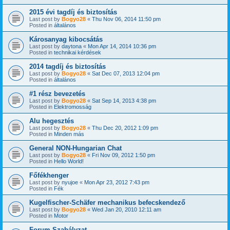
2015 évi tagdíj és biztosítás
Last post by
Bogyo28
«
Thu Nov 06, 2014 11:50 pm
Posted in
általános
Károsanyag kibocsátás
Last post by
daytona
«
Mon Apr 14, 2014 10:36 pm
Posted in
technikai kérdések
2014 tagdíj és biztosítás
Last post by
Bogyo28
«
Sat Dec 07, 2013 12:04 pm
Posted in
általános
#1 rész bevezetés
Last post by
Bogyo28
«
Sat Sep 14, 2013 4:38 pm
Posted in
Elektromosság
Alu hegesztés
Last post by
Bogyo28
«
Thu Dec 20, 2012 1:09 pm
Posted in
Minden más
General NON-Hungarian Chat
Last post by
Bogyo28
«
Fri Nov 09, 2012 1:50 pm
Posted in
Hello World!
Főfékhenger
Last post by
nyujoe
«
Mon Apr 23, 2012 7:43 pm
Posted in
Fék
Kugelfischer-Schäfer mechanikus befecskendező
Last post by
Bogyo28
«
Wed Jan 20, 2010 12:11 am
Posted in
Motor
Forum Szabályzat