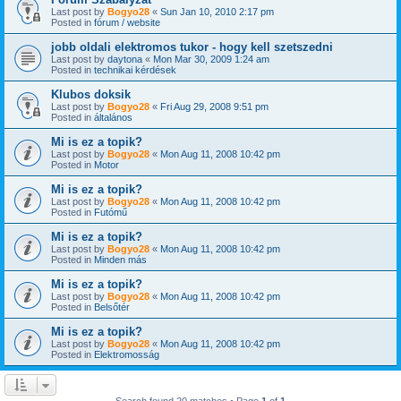
Last post by
Bogyo28
«
Sun Jan 10, 2010 2:17 pm
Posted in
fórum / website
jobb oldali elektromos tukor - hogy kell szetszedni
Last post by
daytona
«
Mon Mar 30, 2009 1:24 am
Posted in
technikai kérdések
Klubos doksik
Last post by
Bogyo28
«
Fri Aug 29, 2008 9:51 pm
Posted in
általános
Mi is ez a topik?
Last post by
Bogyo28
«
Mon Aug 11, 2008 10:42 pm
Posted in
Motor
Mi is ez a topik?
Last post by
Bogyo28
«
Mon Aug 11, 2008 10:42 pm
Posted in
Futómű
Mi is ez a topik?
Last post by
Bogyo28
«
Mon Aug 11, 2008 10:42 pm
Posted in
Minden más
Mi is ez a topik?
Last post by
Bogyo28
«
Mon Aug 11, 2008 10:42 pm
Posted in
Belsőtér
Mi is ez a topik?
Last post by
Bogyo28
«
Mon Aug 11, 2008 10:42 pm
Posted in
Elektromosság
Search found 20 matches • Page
1
of
1