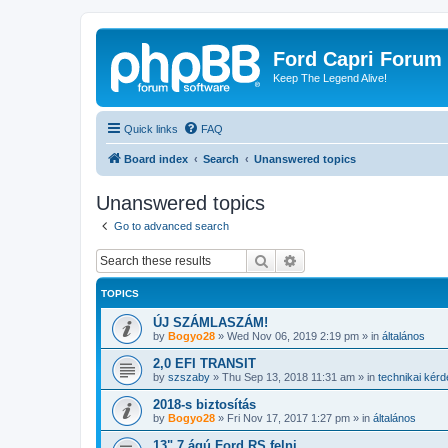
Ford Capri Forum
Keep The Legend Alive!
Quick links
FAQ
Board index
Search
Unanswered topics
Unanswered topics
Go to advanced search
Search
Advanced search
TOPICS
ÚJ SZÁMLASZÁM!
by
Bogyo28
»
Wed Nov 06, 2019 2:19 pm
» in
általános
2,0 EFI TRANSIT
by
szszaby
»
Thu Sep 13, 2018 11:31 am
» in
technikai kér
2018-s biztosítás
by
Bogyo28
»
Fri Nov 17, 2017 1:27 pm
» in
általános
13" 7 ágú Ford RS felni