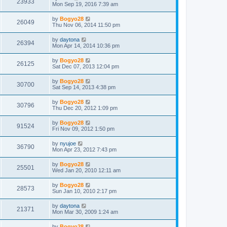
23933
Mon Sep 19, 2016 7:39 am
by
Bogyo28
26049
Thu Nov 06, 2014 11:50 pm
by
daytona
26394
Mon Apr 14, 2014 10:36 pm
by
Bogyo28
26125
Sat Dec 07, 2013 12:04 pm
by
Bogyo28
30700
Sat Sep 14, 2013 4:38 pm
by
Bogyo28
30796
Thu Dec 20, 2012 1:09 pm
by
Bogyo28
91524
Fri Nov 09, 2012 1:50 pm
by
nyujoe
36790
Mon Apr 23, 2012 7:43 pm
by
Bogyo28
25501
Wed Jan 20, 2010 12:11 am
by
Bogyo28
28573
Sun Jan 10, 2010 2:17 pm
by
daytona
21371
Mon Mar 30, 2009 1:24 am
by
Bogyo28