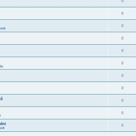
0
k
0
0
ések
0
0
0
ás
0
0
ző
0
0
e
edni
0
ések