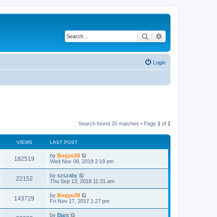
Search
Advanced search
Login
Search found 20 matches • Page
1
of
1
VIEWS
LAST POST
by
Bogyo28
182519
Wed Nov 06, 2019 2:19 pm
by
szszaby
22152
Thu Sep 13, 2018 11:31 am
by
Bogyo28
143729
Fri Nov 17, 2017 1:27 pm
by
Blant