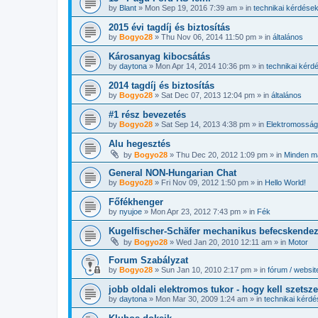
by
Blant
»
Mon Sep 19, 2016 7:39 am
» in
technikai kérdése
2015 évi tagdíj és biztosítás
by
Bogyo28
»
Thu Nov 06, 2014 11:50 pm
» in
általános
Károsanyag kibocsátás
by
daytona
»
Mon Apr 14, 2014 10:36 pm
» in
technikai kérd
2014 tagdíj és biztosítás
by
Bogyo28
»
Sat Dec 07, 2013 12:04 pm
» in
általános
#1 rész bevezetés
by
Bogyo28
»
Sat Sep 14, 2013 4:38 pm
» in
Elektromosság
Alu hegesztés
by
Bogyo28
»
Thu Dec 20, 2012 1:09 pm
» in
Minden m
General NON-Hungarian Chat
by
Bogyo28
»
Fri Nov 09, 2012 1:50 pm
» in
Hello World!
Főfékhenger
by
nyujoe
»
Mon Apr 23, 2012 7:43 pm
» in
Fék
Kugelfischer-Schäfer mechanikus befecskende
by
Bogyo28
»
Wed Jan 20, 2010 12:11 am
» in
Motor
Forum Szabályzat
by
Bogyo28
»
Sun Jan 10, 2010 2:17 pm
» in
fórum / websit
jobb oldali elektromos tukor - hogy kell szetsz
by
daytona
»
Mon Mar 30, 2009 1:24 am
» in
technikai kérd