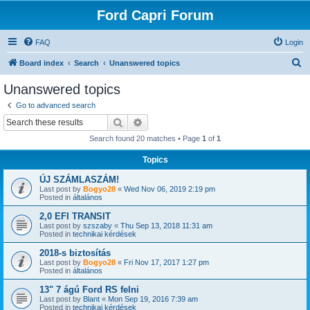
Ford Capri Forum
FAQ
Login
S
Board index
Search
Unanswered topics
e
Unanswered topics
a
Go to advanced search
r
Search
Advanced search
c
Search found 20 matches • Page
1
of
1
h
Topics
ÚJ SZÁMLASZÁM!
Last post by
Bogyo28
«
Wed Nov 06, 2019 2:19 pm
Posted in
általános
2,0 EFI TRANSIT
Last post by
szszaby
«
Thu Sep 13, 2018 11:31 am
Posted in
technikai kérdések
2018-s biztosítás
Last post by
Bogyo28
«
Fri Nov 17, 2017 1:27 pm
Posted in
általános
13" 7 ágú Ford RS felni
Last post by
Blant
«
Mon Sep 19, 2016 7:39 am
Posted in
technikai kérdések