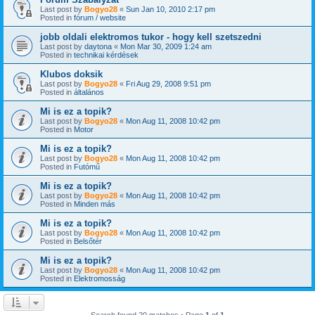
Last post by
Bogyo28
«
Sun Jan 10, 2010 2:17 pm
Posted in
fórum / website
jobb oldali elektromos tukor - hogy kell szetszedni
Last post by
daytona
«
Mon Mar 30, 2009 1:24 am
Posted in
technikai kérdések
Klubos doksik
Last post by
Bogyo28
«
Fri Aug 29, 2008 9:51 pm
Posted in
általános
Mi is ez a topik?
Last post by
Bogyo28
«
Mon Aug 11, 2008 10:42 pm
Posted in
Motor
Mi is ez a topik?
Last post by
Bogyo28
«
Mon Aug 11, 2008 10:42 pm
Posted in
Futómű
Mi is ez a topik?
Last post by
Bogyo28
«
Mon Aug 11, 2008 10:42 pm
Posted in
Minden más
Mi is ez a topik?
Last post by
Bogyo28
«
Mon Aug 11, 2008 10:42 pm
Posted in
Belsőtér
Mi is ez a topik?
Last post by
Bogyo28
«
Mon Aug 11, 2008 10:42 pm
Posted in
Elektromosság
Search found 20 matches • Page
1
of
1