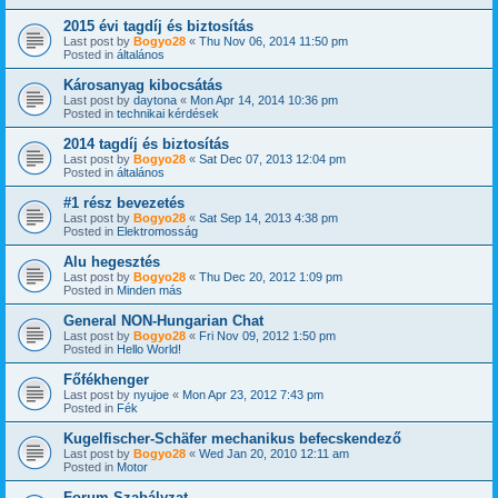
2015 évi tagdíj és biztosítás
Last post by
Bogyo28
«
Thu Nov 06, 2014 11:50 pm
Posted in
általános
Károsanyag kibocsátás
Last post by
daytona
«
Mon Apr 14, 2014 10:36 pm
Posted in
technikai kérdések
2014 tagdíj és biztosítás
Last post by
Bogyo28
«
Sat Dec 07, 2013 12:04 pm
Posted in
általános
#1 rész bevezetés
Last post by
Bogyo28
«
Sat Sep 14, 2013 4:38 pm
Posted in
Elektromosság
Alu hegesztés
Last post by
Bogyo28
«
Thu Dec 20, 2012 1:09 pm
Posted in
Minden más
General NON-Hungarian Chat
Last post by
Bogyo28
«
Fri Nov 09, 2012 1:50 pm
Posted in
Hello World!
Főfékhenger
Last post by
nyujoe
«
Mon Apr 23, 2012 7:43 pm
Posted in
Fék
Kugelfischer-Schäfer mechanikus befecskendező
Last post by
Bogyo28
«
Wed Jan 20, 2010 12:11 am
Posted in
Motor
Forum Szabályzat