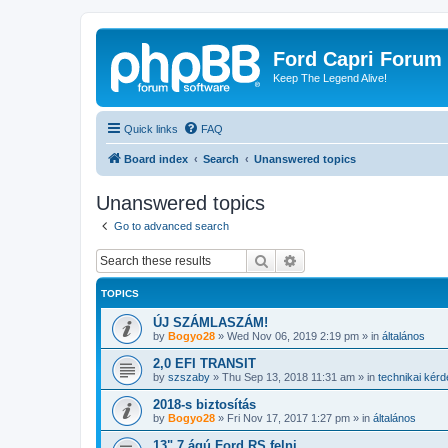
Ford Capri Forum
Keep The Legend Alive!
Quick links
FAQ
Board index
Search
Unanswered topics
Unanswered topics
Go to advanced search
Search
Advanced search
TOPICS
ÚJ SZÁMLASZÁM!
by
Bogyo28
»
Wed Nov 06, 2019 2:19 pm
» in
általános
2,0 EFI TRANSIT
by
szszaby
»
Thu Sep 13, 2018 11:31 am
» in
technikai kér
2018-s biztosítás
by
Bogyo28
»
Fri Nov 17, 2017 1:27 pm
» in
általános
13" 7 ágú Ford RS felni