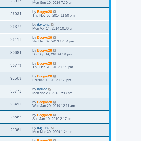
23917
Mon Sep 19, 2016 7:39 am
by
Bogyo28
26034
Thu Nov 06, 2014 11:50 pm
by
daytona
26377
Mon Apr 14, 2014 10:36 pm
by
Bogyo28
26111
Sat Dec 07, 2013 12:04 pm
by
Bogyo28
30684
Sat Sep 14, 2013 4:38 pm
by
Bogyo28
30779
Thu Dec 20, 2012 1:09 pm
by
Bogyo28
91503
Fri Nov 09, 2012 1:50 pm
by
nyujoe
36771
Mon Apr 23, 2012 7:43 pm
by
Bogyo28
25491
Wed Jan 20, 2010 12:11 am
by
Bogyo28
28562
Sun Jan 10, 2010 2:17 pm
by
daytona
21361
Mon Mar 30, 2009 1:24 am
by
Bogyo28