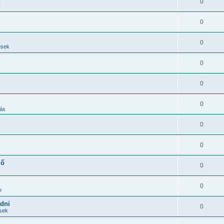
0
k
0
0
ések
0
0
0
ás
0
0
ző
0
0
e
edni
0
ések