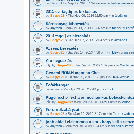
by
Blant
»
Mon Sep 19, 2016 7:39 am
» in
technikai kérdése
2015 évi tagdíj és biztosítás
by
Bogyo28
»
Thu Nov 06, 2014 11:50 pm
» in
általános
Károsanyag kibocsátás
by
daytona
»
Mon Apr 14, 2014 10:36 pm
» in
technikai kérd
2014 tagdíj és biztosítás
by
Bogyo28
»
Sat Dec 07, 2013 12:04 pm
» in
általános
#1 rész bevezetés
by
Bogyo28
»
Sat Sep 14, 2013 4:38 pm
» in
Elektromosság
Alu hegesztés
by
Bogyo28
»
Thu Dec 20, 2012 1:09 pm
» in
Minden m
General NON-Hungarian Chat
by
Bogyo28
»
Fri Nov 09, 2012 1:50 pm
» in
Hello World!
Főfékhenger
by
nyujoe
»
Mon Apr 23, 2012 7:43 pm
» in
Fék
Kugelfischer-Schäfer mechanikus befecskende
by
Bogyo28
»
Wed Jan 20, 2010 12:11 am
» in
Motor
Forum Szabályzat
by
Bogyo28
»
Sun Jan 10, 2010 2:17 pm
» in
fórum / websit
jobb oldali elektromos tukor - hogy kell szetsz
by
daytona
»
Mon Mar 30, 2009 1:24 am
» in
technikai kérd