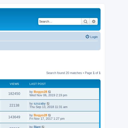
Search
Advanced search
Login
Search found 20 matches • Page
1
of
1
VIEWS
LAST POST
by
Bogyo28
182450
Wed Nov 06, 2019 2:19 pm
by
szszaby
22138
Thu Sep 13, 2018 11:31 am
by
Bogyo28
143649
Fri Nov 17, 2017 1:27 pm
by
Blant