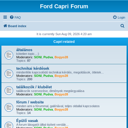
Ford Capri Forum
FAQ
Login
S
Board index
e
It is currently Sun Aug 09, 2026 4:20 am
a
Capri related
r
általános
c
kötetlen topic...:)
Moderators:
SONI
,
Pudva
,
Bogyo28
h
Topics:
87
technikai kérdések
mindenféle kapcsolódó technikai kérdés, megoldások, ötletek...
Moderators:
SONI
,
Pudva
,
Bogyo28
Topics:
200
találkozók / klubélet
találkozók szervezése, élmények megtárgyalása
Moderators:
SONI
,
Pudva
,
Bogyo28
fórum / website
minden ami a fórummal, galériával, teljes oldallal kapcsolatos
Moderators:
SONI
,
Pudva
,
Bogyo28
Topics:
14
Épülő vasak
A forum látogatói álltal épített verdák...