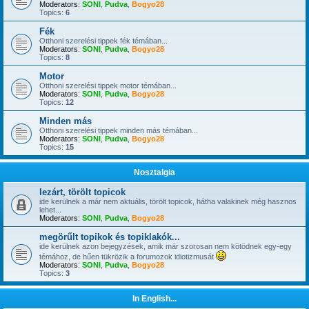
Moderators:
SONI
,
Pudva
,
Bogyo28
Topics:
6
Fék
Otthoni szerelési tippek fék témában...
Moderators:
SONI
,
Pudva
,
Bogyo28
Topics:
8
Motor
Otthoni szerelési tippek motor témában...
Moderators:
SONI
,
Pudva
,
Bogyo28
Topics:
12
Minden más
Otthoni szerelési tippek minden más témában...
Moderators:
SONI
,
Pudva
,
Bogyo28
Topics:
15
Nosztalgia
lezárt, törölt topicok
ide kerülnek a már nem aktuális, törölt topicok, hátha valakinek még hasznos
lehet...
Moderators:
SONI
,
Pudva
,
Bogyo28
megörűlt topikok és topiklakók...
ide kerülnek azon bejegyzések, amik már szorosan nem kötödnek egy-egy
témához, de hűen tükrözik a forumozok idiotizmusát
Moderators:
SONI
,
Pudva
,
Bogyo28
Topics:
3
In English...