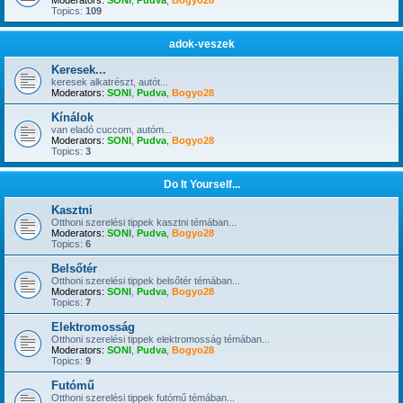
Moderators:
SONI
,
Pudva
,
Bogyo28
Topics:
109
adok-veszek
Keresek...
keresek alkatrészt, autót...
Moderators:
SONI
,
Pudva
,
Bogyo28
Kínálok
van eladó cuccom, autóm...
Moderators:
SONI
,
Pudva
,
Bogyo28
Topics:
3
Do It Yourself...
Kasztni
Otthoni szerelési tippek kasztni témában...
Moderators:
SONI
,
Pudva
,
Bogyo28
Topics:
6
Belsőtér
Otthoni szerelési tippek belsőtér témában...
Moderators:
SONI
,
Pudva
,
Bogyo28
Topics:
7
Elektromosság
Otthoni szerelési tippek elektromosság témában...
Moderators:
SONI
,
Pudva
,
Bogyo28
Topics:
9
Futómű
Otthoni szerelési tippek futómű témában...