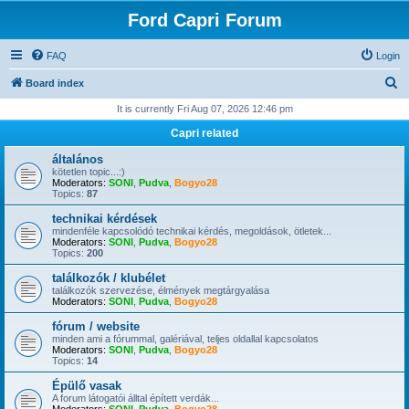
Ford Capri Forum
FAQ
Login
S
Board index
e
It is currently Fri Aug 07, 2026 12:46 pm
a
Capri related
r
általános
c
kötetlen topic...:)
Moderators:
SONI
,
Pudva
,
Bogyo28
h
Topics:
87
technikai kérdések
mindenféle kapcsolódó technikai kérdés, megoldások, ötletek...
Moderators:
SONI
,
Pudva
,
Bogyo28
Topics:
200
találkozók / klubélet
találkozók szervezése, élmények megtárgyalása
Moderators:
SONI
,
Pudva
,
Bogyo28
fórum / website
minden ami a fórummal, galériával, teljes oldallal kapcsolatos
Moderators:
SONI
,
Pudva
,
Bogyo28
Topics:
14
Épülő vasak
A forum látogatói álltal épített verdák...