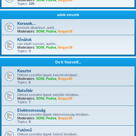
Moderators:
SONI
,
Pudva
,
Bogyo28
Topics:
109
adok-veszek
Keresek...
keresek alkatrészt, autót...
Moderators:
SONI
,
Pudva
,
Bogyo28
Kínálok
van eladó cuccom, autóm...
Moderators:
SONI
,
Pudva
,
Bogyo28
Topics:
3
Do It Yourself...
Kasztni
Otthoni szerelési tippek kasztni témában...
Moderators:
SONI
,
Pudva
,
Bogyo28
Topics:
6
Belsőtér
Otthoni szerelési tippek belsőtér témában...
Moderators:
SONI
,
Pudva
,
Bogyo28
Topics:
7
Elektromosság
Otthoni szerelési tippek elektromosság témában...
Moderators:
SONI
,
Pudva
,
Bogyo28
Topics:
9
Futómű
Otthoni szerelési tippek futómű témában...