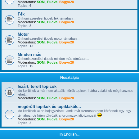
Moderators:
SONI
,
Pudva
,
Bogyo28
Topics:
6
Fék
Otthoni szerelési tippek fék témában...
Moderators:
SONI
,
Pudva
,
Bogyo28
Topics:
8
Motor
Otthoni szerelési tippek motor témában...
Moderators:
SONI
,
Pudva
,
Bogyo28
Topics:
12
Minden más
Otthoni szerelési tippek minden más témában...
Moderators:
SONI
,
Pudva
,
Bogyo28
Topics:
15
Nosztalgia
lezárt, törölt topicok
ide kerülnek a már nem aktuális, törölt topicok, hátha valakinek még hasznos
lehet...
Moderators:
SONI
,
Pudva
,
Bogyo28
megörűlt topikok és topiklakók...
ide kerülnek azon bejegyzések, amik már szorosan nem kötödnek egy-egy
témához, de hűen tükrözik a forumozok idiotizmusát
Moderators:
SONI
,
Pudva
,
Bogyo28
Topics:
3
In English...